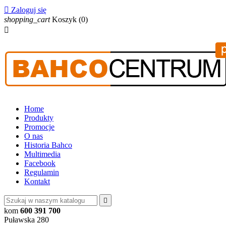

Zaloguj się
shopping_cart
Koszyk
(0)

Home
Produkty
Promocje
O nas
Historia Bahco
Multimedia
Facebook
Regulamin
Kontakt

kom
600 391 700
Puławska 280