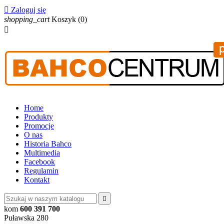

Zaloguj się
shopping_cart
Koszyk
(0)

Home
Produkty
Promocje
O nas
Historia Bahco
Multimedia
Facebook
Regulamin
Kontakt

kom
600 391 700
Puławska 280