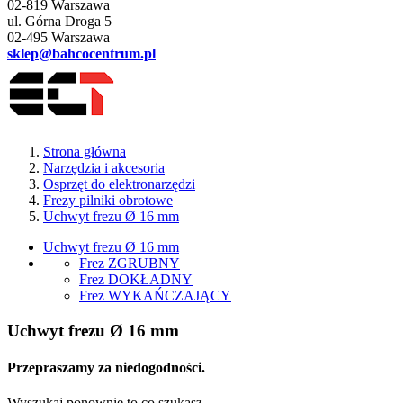
02-819 Warszawa
ul. Górna Droga 5
02-495 Warszawa
sklep@bahcocentrum.pl
Strona główna
Narzędzia i akcesoria
Osprzęt do elektronarzędzi
Frezy pilniki obrotowe
Uchwyt frezu Ø 16 mm
Uchwyt frezu Ø 16 mm
Frez ZGRUBNY
Frez DOKŁADNY
Frez WYKAŃCZAJĄCY
Uchwyt frezu Ø 16 mm
Przepraszamy za niedogodności.
Wyszukaj ponownie to co szukasz