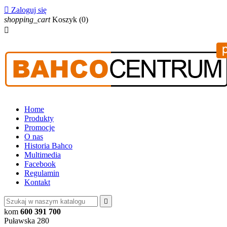

Zaloguj się
shopping_cart
Koszyk
(0)

Home
Produkty
Promocje
O nas
Historia Bahco
Multimedia
Facebook
Regulamin
Kontakt

kom
600 391 700
Puławska 280