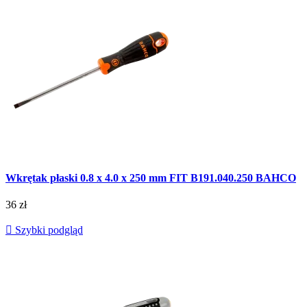
Wkrętak płaski 0.8 x 4.0 x 250 mm FIT B191.040.250 BAHCO
36 zł

Szybki podgląd