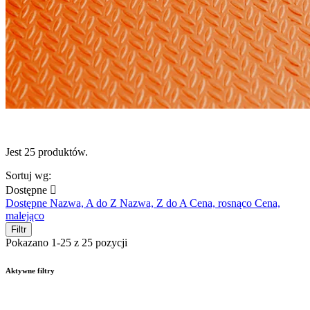
Jest 25 produktów.
Sortuj wg:
Dostępne

Dostępne
Nazwa, A do Z
Nazwa, Z do A
Cena, rosnąco
Cena,
malejąco
Filtr
Pokazano 1-25 z 25 pozycji
Aktywne filtry