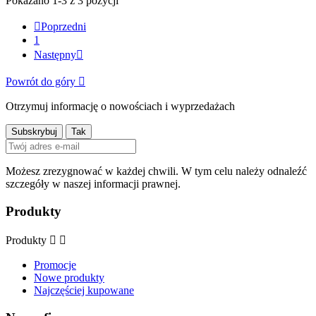
Pokazano 1-3 z 3 pozycji

Poprzedni
1
Następny

Powrót do góry

Otrzymuj informację o nowościach i wyprzedażach
Możesz zrezygnować w każdej chwili. W tym celu należy odnaleźć
szczegóły w naszej informacji prawnej.
Produkty
Produkty


Promocje
Nowe produkty
Najczęściej kupowane