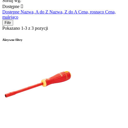
Sortuj wg:
Dostępne

Dostępne
Nazwa, A do Z
Nazwa, Z do A
Cena, rosnąco
Cena,
malejąco
Filtr
Pokazano 1-3 z 3 pozycji
Aktywne filtry