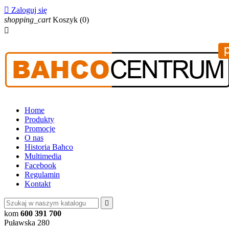

Zaloguj się
shopping_cart
Koszyk
(0)

Home
Produkty
Promocje
O nas
Historia Bahco
Multimedia
Facebook
Regulamin
Kontakt

kom
600 391 700
Puławska 280