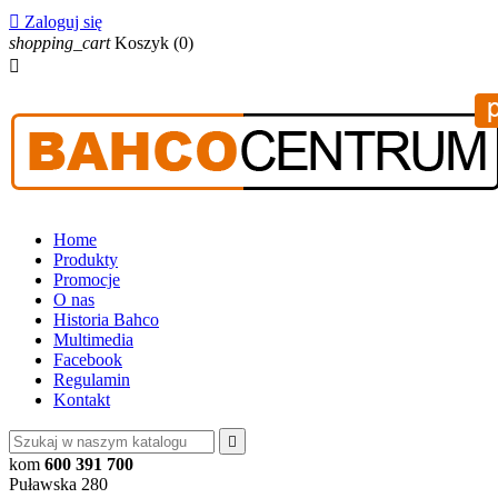

Zaloguj się
shopping_cart
Koszyk
(0)

Home
Produkty
Promocje
O nas
Historia Bahco
Multimedia
Facebook
Regulamin
Kontakt

kom
600 391 700
Puławska 280