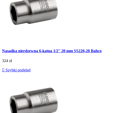
Nasadka nierdzewna 6-kątna 1/2'' 20 mm SS220-20 Bahco
324 zł

Szybki podgląd