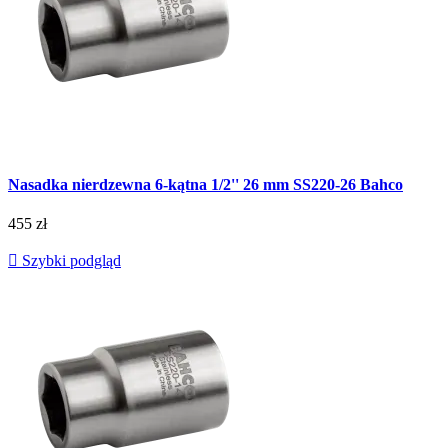
Nasadka nierdzewna 6-kątna 1/2'' 26 mm SS220-26 Bahco
455 zł

Szybki podgląd