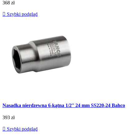
368 zł

Szybki podgląd
Nasadka nierdzewna 6-kątna 1/2'' 24 mm SS220-24 Bahco
393 zł

Szybki podgląd