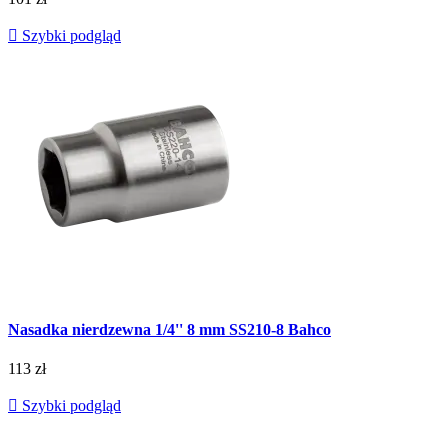

Szybki podgląd
Nasadka nierdzewna 1/4'' 8 mm SS210-8 Bahco
113 zł

Szybki podgląd