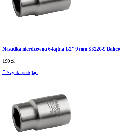
Nasadka nierdzewna 6-kątna 1/2'' 9 mm SS220-9 Bahco
190 zł

Szybki podgląd