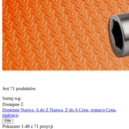
Jest 71 produktów.
Sortuj wg:
Dostępne

Dostępne
Nazwa, A do Z
Nazwa, Z do A
Cena, rosnąco
Cena,
malejąco
Filtr
Pokazano 1-48 z 71 pozycji