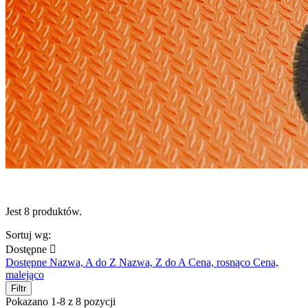
Jest 8 produktów.
Sortuj wg:
Dostępne

Dostępne
Nazwa, A do Z
Nazwa, Z do A
Cena, rosnąco
Cena,
malejąco
Filtr
Pokazano 1-8 z 8 pozycji