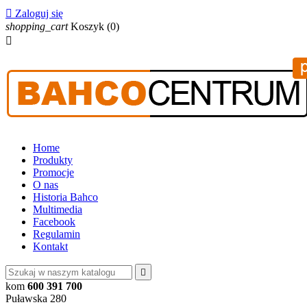

Zaloguj się
shopping_cart
Koszyk
(0)

Home
Produkty
Promocje
O nas
Historia Bahco
Multimedia
Facebook
Regulamin
Kontakt

kom
600 391 700
Puławska 280