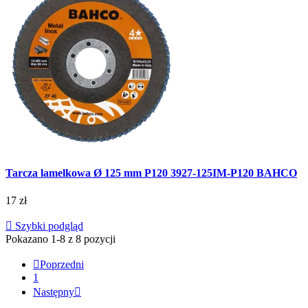
Tarcza lamelkowa Ø 125 mm P120 3927-125IM-P120 BAHCO
17 zł

Szybki podgląd
Pokazano 1-8 z 8 pozycji

Poprzedni
1
Następny
