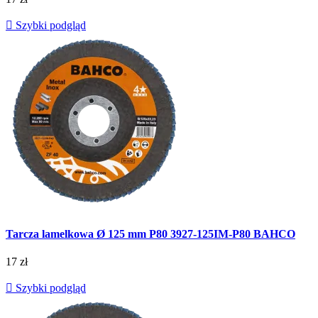

Szybki podgląd
Tarcza lamelkowa Ø 125 mm P80 3927-125IM-P80 BAHCO
17 zł

Szybki podgląd