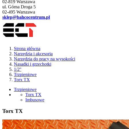
02-819 Warszawa
ul. Górna Droga 5
02-495 Warszawa
sklep@bahcocentrum.pl
Strona główna
Narzędzia i akcesoria
Narzędzia do pracy na wysokości
Nasadki i grzechotki
1/2''
Trzpieniowe
Torx TX
Trzpieniowe
Torx TX
Imbusowe
Torx TX