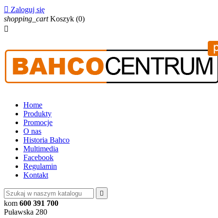

Zaloguj się
shopping_cart
Koszyk
(0)

Home
Produkty
Promocje
O nas
Historia Bahco
Multimedia
Facebook
Regulamin
Kontakt

kom
600 391 700
Puławska 280