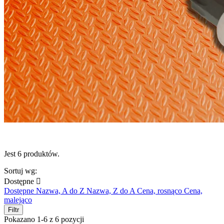
Jest 6 produktów.
Sortuj wg:
Dostępne

Dostępne
Nazwa, A do Z
Nazwa, Z do A
Cena, rosnąco
Cena,
malejąco
Filtr
Pokazano 1-6 z 6 pozycji