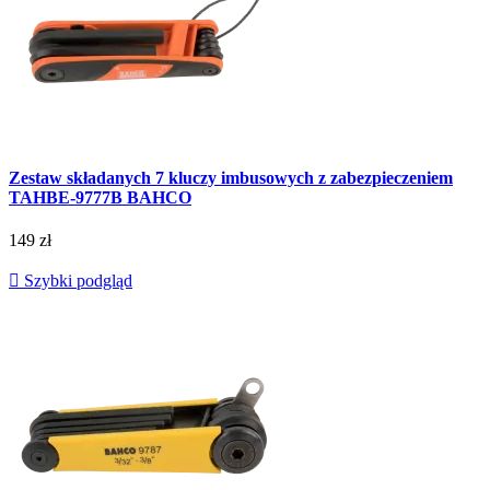
Zestaw składanych 7 kluczy imbusowych z zabezpieczeniem
TAHBE-9777B BAHCO
149 zł

Szybki podgląd