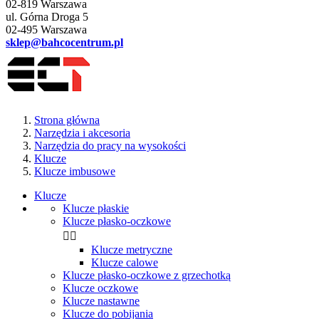
02-819 Warszawa
ul. Górna Droga 5
02-495 Warszawa
sklep@bahcocentrum.pl
Strona główna
Narzędzia i akcesoria
Narzędzia do pracy na wysokości
Klucze
Klucze imbusowe
Klucze
Klucze płaskie
Klucze płasko-oczkowe


Klucze metryczne
Klucze calowe
Klucze płasko-oczkowe z grzechotką
Klucze oczkowe
Klucze nastawne
Klucze do pobijania