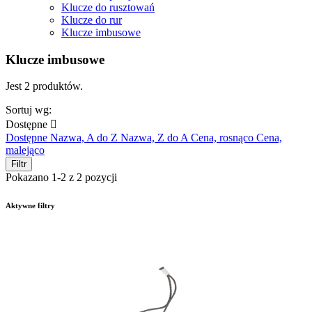
Klucze do rusztowań
Klucze do rur
Klucze imbusowe
Klucze imbusowe
Jest 2 produktów.
Sortuj wg:
Dostępne

Dostępne
Nazwa, A do Z
Nazwa, Z do A
Cena, rosnąco
Cena,
malejąco
Filtr
Pokazano 1-2 z 2 pozycji
Aktywne filtry