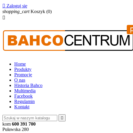

Zaloguj się
shopping_cart
Koszyk
(0)

Home
Produkty
Promocje
O nas
Historia Bahco
Multimedia
Facebook
Regulamin
Kontakt

kom
600 391 700
Puławska 280