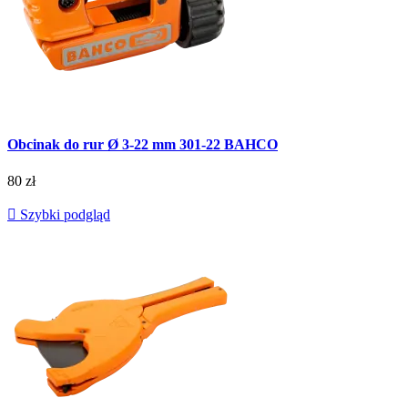
Obcinak do rur Ø 3-22 mm 301-22 BAHCO
80 zł

Szybki podgląd