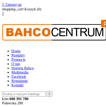

Zaloguj się
shopping_cart
Koszyk
(0)

Home
Produkty
Promocje
O nas
Historia Bahco
Multimedia
Facebook
Regulamin
Kontakt

kom
600 391 700
Puławska 280