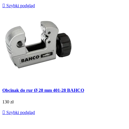

Szybki podgląd
Obcinak do rur Ø 28 mm 401-28 BAHCO
130 zł

Szybki podgląd