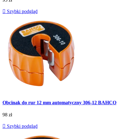

Szybki podgląd
Obcinak do rur 12 mm automatyczny 306-12 BAHCO
98 zł

Szybki podgląd