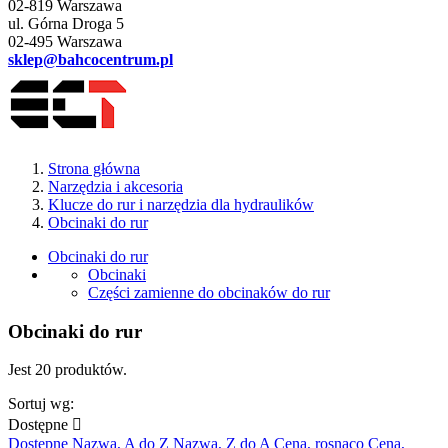
02-819 Warszawa
ul. Górna Droga 5
02-495 Warszawa
sklep@bahcocentrum.pl
Strona główna
Narzędzia i akcesoria
Klucze do rur i narzędzia dla hydraulików
Obcinaki do rur
Obcinaki do rur
Obcinaki
Części zamienne do obcinaków do rur
Obcinaki do rur
Jest 20 produktów.
Sortuj wg:
Dostępne

Dostępne
Nazwa, A do Z
Nazwa, Z do A
Cena, rosnąco
Cena,