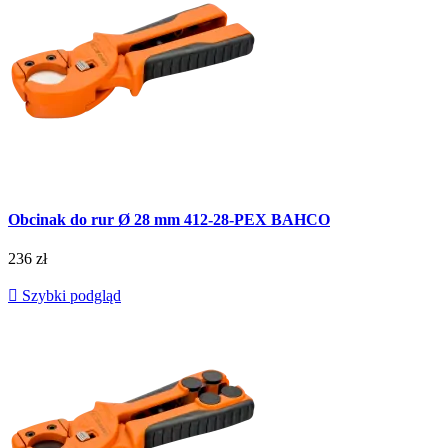
Obcinak do rur Ø 28 mm 412-28-PEX BAHCO
236 zł

Szybki podgląd