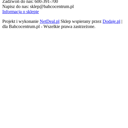
Zadzwoń do nas:
600-391-700
Napisz do nas:
sklep@bahcocentrum.pl
Informacja o sklepie
Projekt i wykonanie
NetDeal.pl
Sklep wspierany przez
Dodaje.pl
|
dla Bahcocentrum.pl - Wszelkie prawa zastrzeżone.