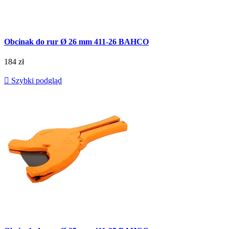
Obcinak do rur Ø 26 mm 411-26 BAHCO
184 zł

Szybki podgląd