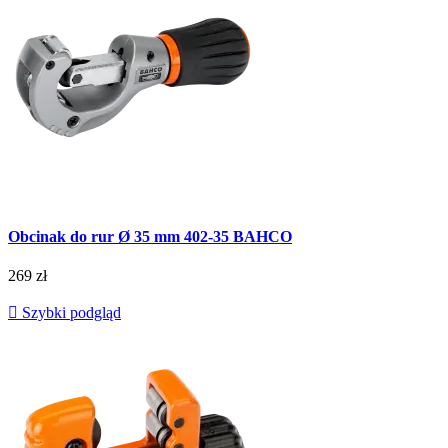
Obcinak do rur Ø 35 mm 402-35 BAHCO
269 zł

Szybki podgląd