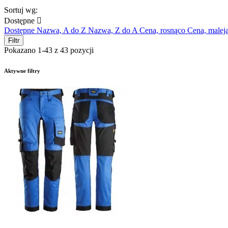
Sortuj wg:
Dostępne

Dostępne
Nazwa, A do Z
Nazwa, Z do A
Cena, rosnąco
Cena, malej
Filtr
Pokazano 1-43 z 43 pozycji
Aktywne filtry