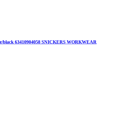
r white/black 63410904058 SNICKERS WORKWEAR