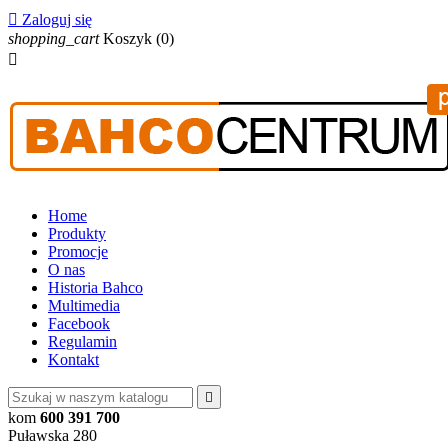

Zaloguj się
shopping_cart
Koszyk
(0)

Home
Produkty
Promocje
O nas
Historia Bahco
Multimedia
Facebook
Regulamin
Kontakt

kom
600 391 700
Puławska 280