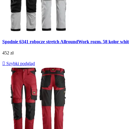
Spodnie 6341 robocze stretch AllroundWork rozm. 58 kolo
452 zł

Szybki podgląd