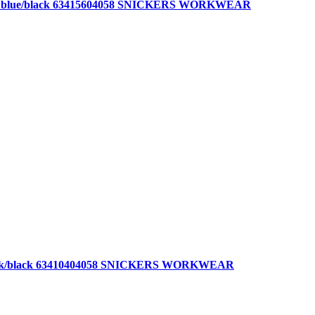
 true blue/black 63415604058 SNICKERS WORKWEAR
r black/black 63410404058 SNICKERS WORKWEAR