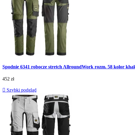
Spodnie 6341 robocze stretch AllroundWork rozm. 58 kolor
452 zł

Szybki podgląd