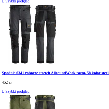

Szybki podgląd
Spodnie 6341 robocze stretch AllroundWork rozm. 58 kolor
452 zł

Szybki podgląd