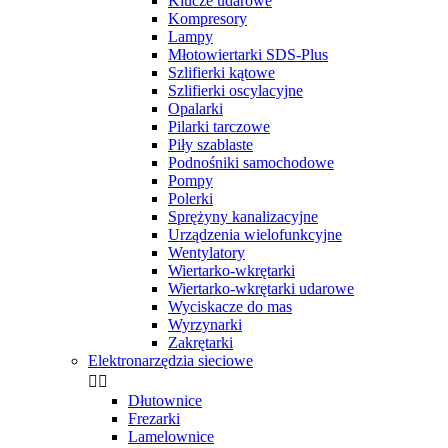
Klucze udarowe
Kompresory
Lampy
Młotowiertarki SDS-Plus
Szlifierki kątowe
Szlifierki oscylacyjne
Opalarki
Pilarki tarczowe
Piły szablaste
Podnośniki samochodowe
Pompy
Polerki
Sprężyny kanalizacyjne
Urządzenia wielofunkcyjne
Wentylatory
Wiertarko-wkrętarki
Wiertarko-wkrętarki udarowe
Wyciskacze do mas
Wyrzynarki
Zakrętarki
Elektronarzędzia sieciowe


Dłutownice
Frezarki
Lamelownice