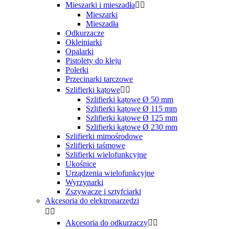
Mieszarki i mieszadła


Mieszarki
Mieszadła
Odkurzacze
Okleiniarki
Opalarki
Pistolety do kleju
Polerki
Przecinarki tarczowe
Szlifierki kątowe


Szlifierki kątowe Ø 50 mm
Szlifierki kątowe Ø 115 mm
Szlifierki kątowe Ø 125 mm
Szlifierki kątowe Ø 230 mm
Szlifierki mimośrodowe
Szlifierki taśmowe
Szlifierki wielofunkcyjne
Ukośnice
Urządzenia wielofunkcyjne
Wyrzynarki
Zszywacze i sztyfciarki
Akcesoria do elektronarzędzi


Akcesoria do odkurzaczy

