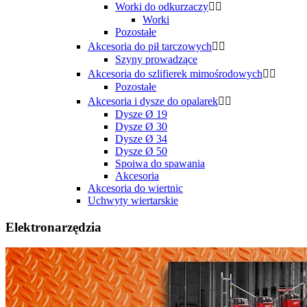
Worki do odkurzaczy


Worki
Pozostałe
Akcesoria do pił tarczowych


Szyny prowadzące
Akcesoria do szlifierek mimośrodowych


Pozostałe
Akcesoria i dysze do opalarek


Dysze Ø 19
Dysze Ø 30
Dysze Ø 34
Dysze Ø 50
Spoiwa do spawania
Akcesoria
Akcesoria do wiertnic
Uchwyty wiertarskie
Elektronarzędzia