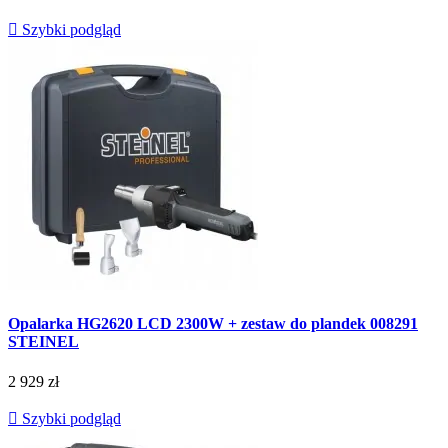

Szybki podgląd
Opalarka HG2620 LCD 2300W + zestaw do plandek 008291
STEINEL
2 929 zł

Szybki podgląd