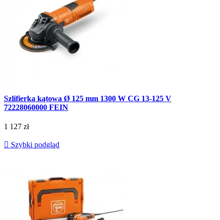
Szlifierka kątowa Ø 125 mm 1300 W CG 13-125 V
72228060000 FEIN
1 127 zł

Szybki podgląd