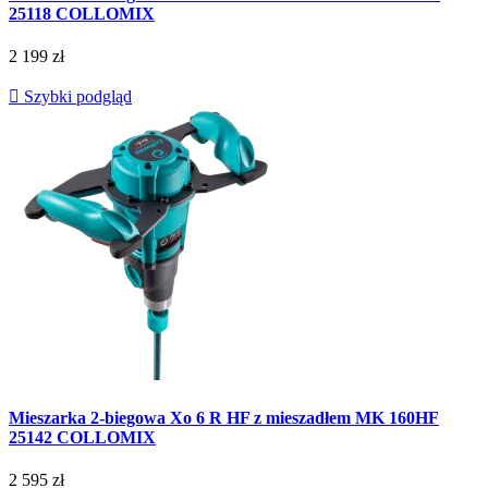
25118 COLLOMIX
2 199 zł

Szybki podgląd
Mieszarka 2-biegowa Xo 6 R HF z mieszadłem MK 160HF
25142 COLLOMIX
2 595 zł