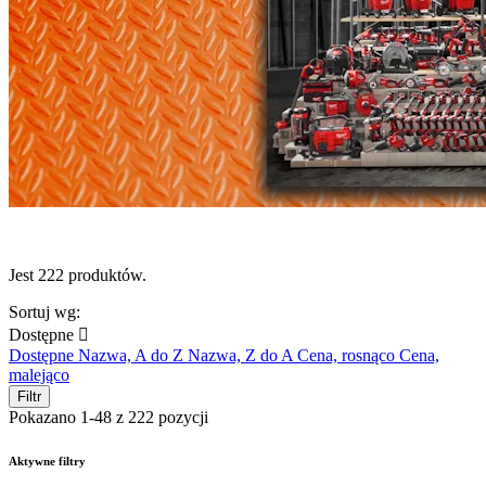
Jest 222 produktów.
Sortuj wg:
Dostępne

Dostępne
Nazwa, A do Z
Nazwa, Z do A
Cena, rosnąco
Cena,
malejąco
Filtr
Pokazano 1-48 z 222 pozycji
Aktywne filtry