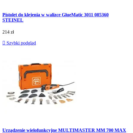
Pistolet do klejenia w walizce GlueMatic 3011 085360
STEINEL
214 zł

Szybki podgląd
Urządzenie wielofunkcyjne MULTIMASTER MM 700 MAX