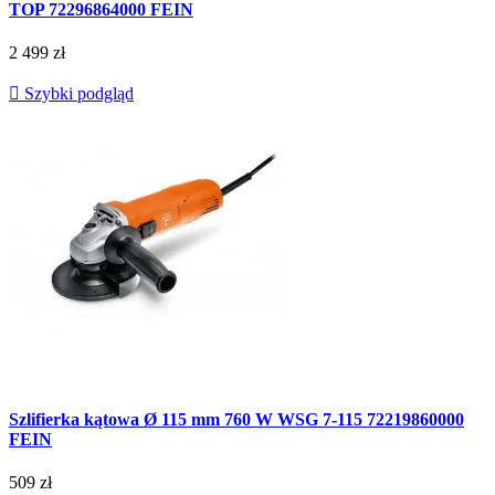
TOP 72296864000 FEIN
2 499 zł

Szybki podgląd
Szlifierka kątowa Ø 115 mm 760 W WSG 7-115 72219860000
FEIN
509 zł