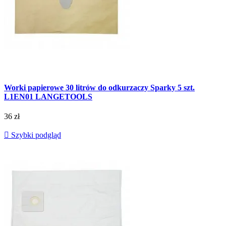
Worki papierowe 30 litrów do odkurzaczy Sparky 5 szt.
L1EN01 LANGETOOLS
36 zł

Szybki podgląd