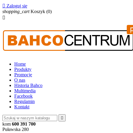

Zaloguj się
shopping_cart
Koszyk
(0)

Home
Produkty
Promocje
O nas
Historia Bahco
Multimedia
Facebook
Regulamin
Kontakt

kom
600 391 700
Puławska 280