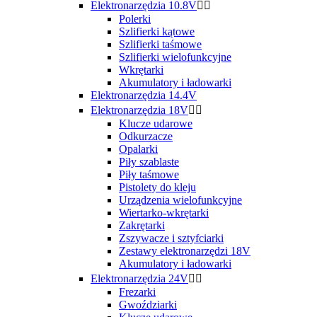
Elektronarzędzia 10.8V


Polerki
Szlifierki kątowe
Szlifierki taśmowe
Szlifierki wielofunkcyjne
Wkrętarki
Akumulatory i ładowarki
Elektronarzędzia 14.4V
Elektronarzędzia 18V


Klucze udarowe
Odkurzacze
Opalarki
Piły szablaste
Piły taśmowe
Pistolety do kleju
Urządzenia wielofunkcyjne
Wiertarko-wkrętarki
Zakrętarki
Zszywacze i sztyfciarki
Zestawy elektronarzędzi 18V
Akumulatory i ładowarki
Elektronarzędzia 24V


Frezarki
Gwoździarki