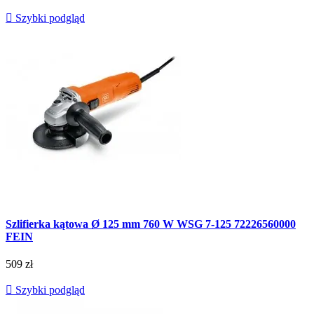

Szybki podgląd
Szlifierka kątowa Ø 125 mm 760 W WSG 7-125 72226560000
FEIN
509 zł

Szybki podgląd