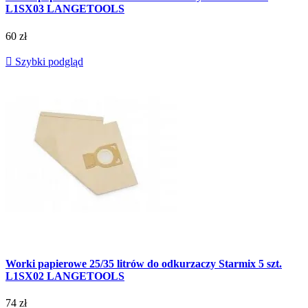
L1SX03 LANGETOOLS
60 zł

Szybki podgląd
Worki papierowe 25/35 litrów do odkurzaczy Starmix 5 szt.
L1SX02 LANGETOOLS
74 zł