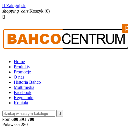

Zaloguj się
shopping_cart
Koszyk
(0)

Home
Produkty
Promocje
O nas
Historia Bahco
Multimedia
Facebook
Regulamin
Kontakt

kom
600 391 700
Puławska 280