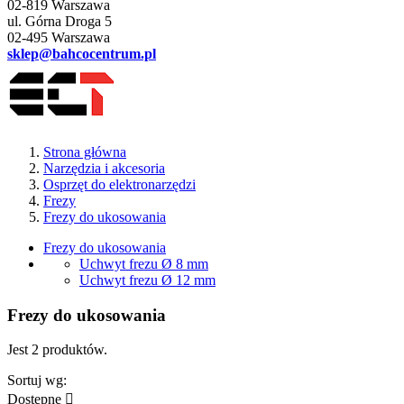
02-819 Warszawa
ul. Górna Droga 5
02-495 Warszawa
sklep@bahcocentrum.pl
Strona główna
Narzędzia i akcesoria
Osprzęt do elektronarzędzi
Frezy
Frezy do ukosowania
Frezy do ukosowania
Uchwyt frezu Ø 8 mm
Uchwyt frezu Ø 12 mm
Frezy do ukosowania
Jest 2 produktów.
Sortuj wg:
Dostępne
