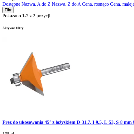
Dostępne
Nazwa, A do Z
Nazwa, Z do A
Cena, rosnąco
Cena, malej
Filtr
Pokazano 1-2 z 2 pozycji
Aktywne filtry
Frez do ukosowania 45° z łożyskiem D-31.7, I-9.5, L-53, S-8 m
195 zł