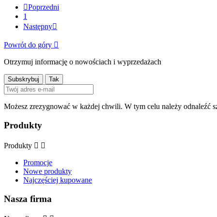

Poprzedni
1
Następny

Powrót do góry

Otrzymuj informację o nowościach i wyprzedażach
Możesz zrezygnować w każdej chwili. W tym celu należy odnaleźć sz
Produkty
Produkty


Promocje
Nowe produkty
Najczęściej kupowane
Nasza firma