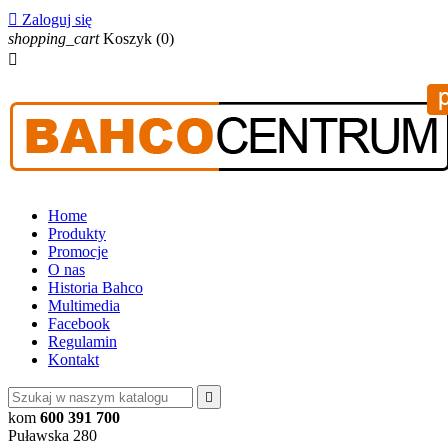

Zaloguj się
shopping_cart
Koszyk
(0)

Home
Produkty
Promocje
O nas
Historia Bahco
Multimedia
Facebook
Regulamin
Kontakt

kom
600 391 700
Puławska 280