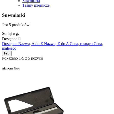
Suwmiarki
Taśmy miernicze
Suwmiarki
Jest 5 produktów.
Sortuj wg:
Dostępne

Dostępne
Nazwa, A do Z
Nazwa, Z do A
Cena, rosnąco
Cena,
malejąco
Filtr
Pokazano 1-5 z 5 pozycji
Aktywne filtry