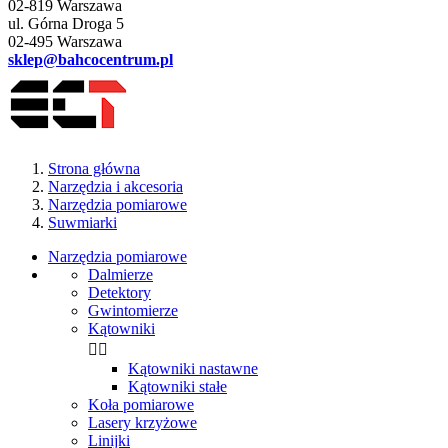
02-819 Warszawa
ul. Górna Droga 5
02-495 Warszawa
sklep@bahcocentrum.pl
Strona główna
Narzędzia i akcesoria
Narzędzia pomiarowe
Suwmiarki
Narzędzia pomiarowe
Dalmierze
Detektory
Gwintomierze
Kątowniki


Kątowniki nastawne
Kątowniki stałe
Koła pomiarowe
Lasery krzyżowe
Linijki