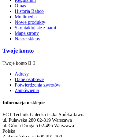
Regulamin
O nas
Historia Bahco
Multimedia
Nowe produkty
Skontaktuj się z nami
Mapa strony
Nasze sklepy
Twoje konto
Twoje konto


Adresy
Dane osobowe
Potwierdzenia zwrotów
Zamówienia
Informacja o sklepie
ECT Technik Gałecka i s-ka Spółka Jawna
ul. Puławska 280 02-819 Warszawa
ul. Górna Droga 5 02-495 Warszawa
Polska
Zadzwoń do nas:
600-391-700