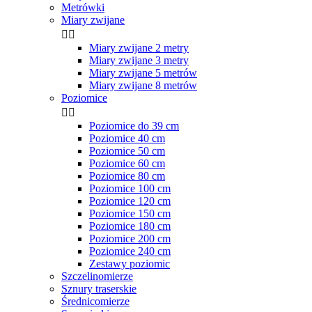
Metrówki
Miary zwijane


Miary zwijane 2 metry
Miary zwijane 3 metry
Miary zwijane 5 metrów
Miary zwijane 8 metrów
Poziomice


Poziomice do 39 cm
Poziomice 40 cm
Poziomice 50 cm
Poziomice 60 cm
Poziomice 80 cm
Poziomice 100 cm
Poziomice 120 cm
Poziomice 150 cm
Poziomice 180 cm
Poziomice 200 cm
Poziomice 240 cm
Zestawy poziomic
Szczelinomierze
Sznury traserskie
Średnicomierze