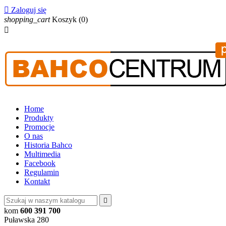

Zaloguj się
shopping_cart
Koszyk
(0)

Home
Produkty
Promocje
O nas
Historia Bahco
Multimedia
Facebook
Regulamin
Kontakt

kom
600 391 700
Puławska 280