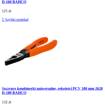
D-160 BAHCO
125 zł

Szybki podgląd
Szczypce kombinerki uniwersalne, rękojeści PCV 180 mm 2628
D-180 BAHCO
132 zł