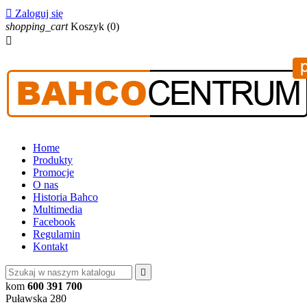

Zaloguj się
shopping_cart
Koszyk
(0)

Home
Produkty
Promocje
O nas
Historia Bahco
Multimedia
Facebook
Regulamin
Kontakt

kom
600 391 700
Puławska 280