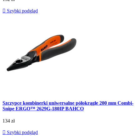

Szybki podgląd
Szczypce kombinerki uniwersalne półokrągłe 200 mm Combi-
Snipe ERGO™ 2629G-180IP BAHCO
134 zł

Szybki podgląd