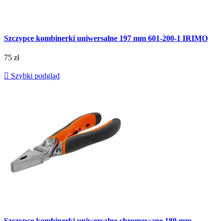
Szczypce kombinerki uniwersalne 197 mm 601-200-1 IRIMO
75 zł

Szybki podgląd
Szczypce kombinerki uniwersalne chromowane 180 mm