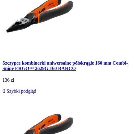
Szczypce kombinerki uniwersalne półokrągłe 160 mm Combi-
Snipe ERGO™ 2629G-160 BAHCO
136 zł

Szybki podgląd