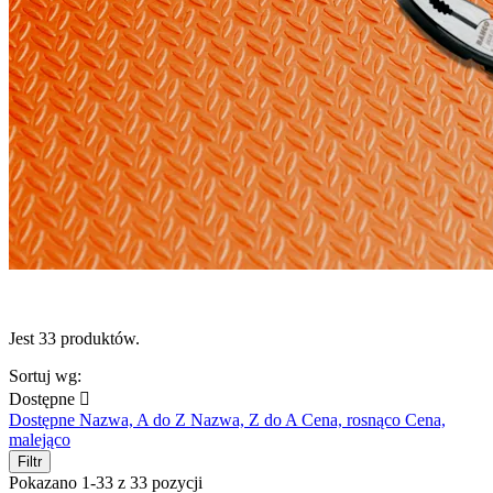
Jest 33 produktów.
Sortuj wg:
Dostępne

Dostępne
Nazwa, A do Z
Nazwa, Z do A
Cena, rosnąco
Cena,
malejąco
Filtr
Pokazano 1-33 z 33 pozycji