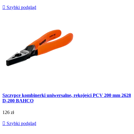

Szybki podgląd
Szczypce kombinerki uniwersalne, rękojeści PCV 200 mm 2628
D-200 BAHCO
126 zł

Szybki podgląd