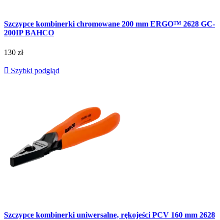
Szczypce kombinerki chromowane 200 mm ERGO™ 2628 GC-
200IP BAHCO
130 zł

Szybki podgląd
Szczypce kombinerki uniwersalne, rękojeści PCV 160 mm 2628