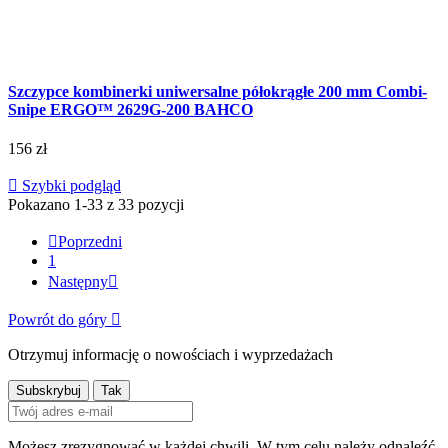
Szczypce kombinerki uniwersalne półokrągłe 200 mm Combi-
Snipe ERGO™ 2629G-200 BAHCO
156 zł

Szybki podgląd
Pokazano 1-33 z 33 pozycji

Poprzedni
1
Następny

Powrót do góry

Otrzymuj informację o nowościach i wyprzedażach
Możesz zrezygnować w każdej chwili. W tym celu należy odnaleźć