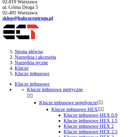
02-819 Warszawa
ul. Górna Droga 5
02-495 Warszawa
sklep@bahcocentrum.pl
Strona główna
Narzędzia i akcesoria
Narzędzia ręczne
Klucze
Klucze imbusowe
Klucze imbusowe
Klucze imbusowe metryczne


Klucze imbusowe pojedyncze


Klucze imbusowe HEX


Klucze imbusowe HEX 0.9
Klucze imbusowe HEX 1.5
Klucze imbusowe HEX 2
Klucze imbusowe HEX 2.5