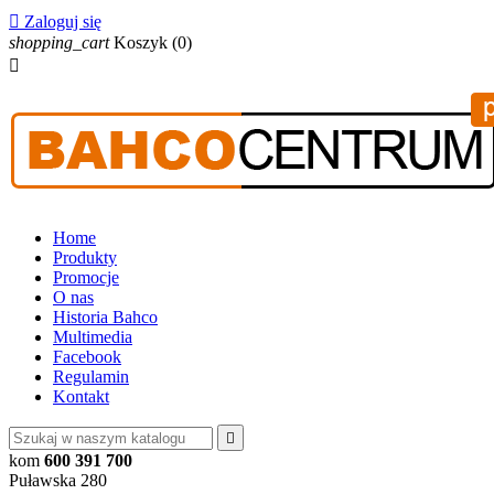

Zaloguj się
shopping_cart
Koszyk
(0)

Home
Produkty
Promocje
O nas
Historia Bahco
Multimedia
Facebook
Regulamin
Kontakt

kom
600 391 700
Puławska 280