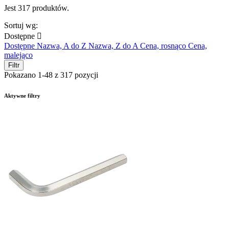
Jest 317 produktów.
Sortuj wg:
Dostępne

Dostępne
Nazwa, A do Z
Nazwa, Z do A
Cena, rosnąco
Cena,
malejąco
Filtr
Pokazano 1-48 z 317 pozycji
Aktywne filtry