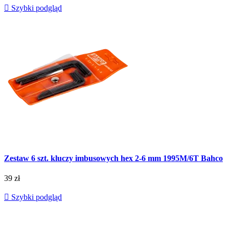

Szybki podgląd
Zestaw 6 szt. kluczy imbusowych hex 2-6 mm 1995M/6T Bahco
39 zł

Szybki podgląd