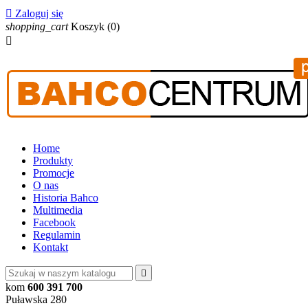

Zaloguj się
shopping_cart
Koszyk
(0)

Home
Produkty
Promocje
O nas
Historia Bahco
Multimedia
Facebook
Regulamin
Kontakt

kom
600 391 700
Puławska 280