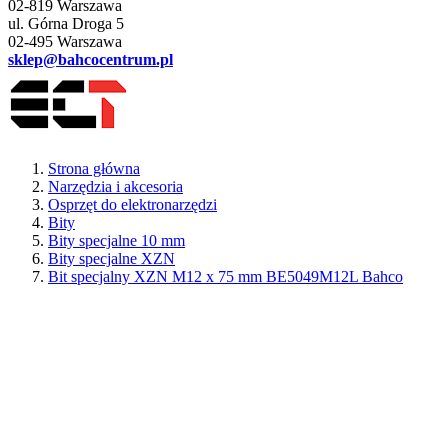
02-819 Warszawa
ul. Górna Droga 5
02-495 Warszawa
sklep@bahcocentrum.pl
Strona główna
Narzędzia i akcesoria
Osprzęt do elektronarzędzi
Bity
Bity specjalne 10 mm
Bity specjalne XZN
Bit specjalny XZN M12 x 75 mm BE5049M12L Bahco