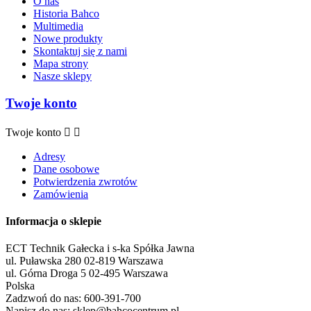
O nas
Historia Bahco
Multimedia
Nowe produkty
Skontaktuj się z nami
Mapa strony
Nasze sklepy
Twoje konto
Twoje konto


Adresy
Dane osobowe
Potwierdzenia zwrotów
Zamówienia
Informacja o sklepie
ECT Technik Gałecka i s-ka Spółka Jawna
ul. Puławska 280 02-819 Warszawa
ul. Górna Droga 5 02-495 Warszawa
Polska
Zadzwoń do nas:
600-391-700
Napisz do nas:
sklep@bahcocentrum.pl