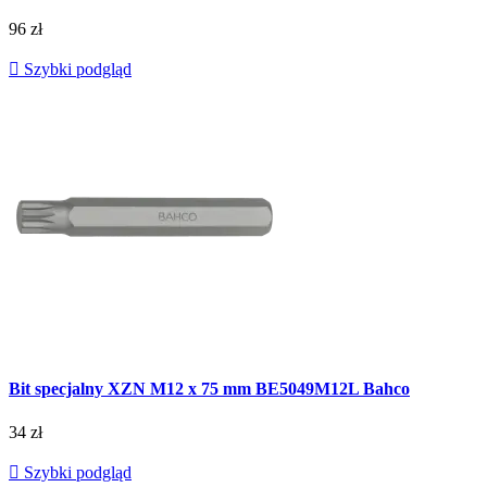
96 zł

Szybki podgląd
Bit specjalny XZN M12 x 75 mm BE5049M12L Bahco
34 zł

Szybki podgląd