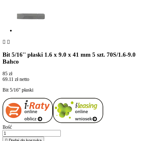


Bit 5/16'' płaski 1.6 x 9.0 x 41 mm 5 szt. 70S/1.6-9.0
Bahco
85 zł
69.11 zł netto
Bit 5/16'' płaski
Ilość

Dodaj do koszyka