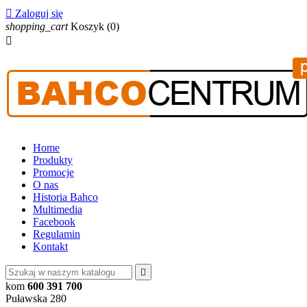

Zaloguj się
shopping_cart
Koszyk
(0)

Home
Produkty
Promocje
O nas
Historia Bahco
Multimedia
Facebook
Regulamin
Kontakt

kom
600 391 700
Puławska 280