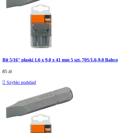
Bit 5/16'' płaski 1.6 x 9.0 x 41 mm 5 szt. 70S/1.6-9.0 Bahco
85 zł

Szybki podgląd