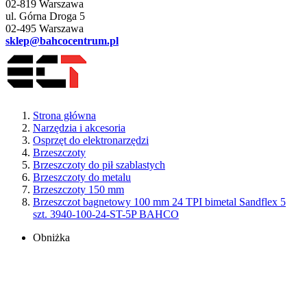
02-819 Warszawa
ul. Górna Droga 5
02-495 Warszawa
sklep@bahcocentrum.pl
Strona główna
Narzędzia i akcesoria
Osprzęt do elektronarzędzi
Brzeszczoty
Brzeszczoty do pił szablastych
Brzeszczoty do metalu
Brzeszczoty 150 mm
Brzeszczot bagnetowy 100 mm 24 TPI bimetal Sandflex 5
szt. 3940-100-24-ST-5P BAHCO
Obniżka