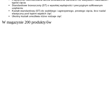
typów cięcia
Standardowe brzeszczoty (ST) o wysokiej wydajności i precyzyjnym szlifowanym
uzębieniu
Kształt standardowy (ST) do szybkiego i agresywnego, prostego cięcia, lecz nadal
elastyczny pod kątem wąskich cięć
Ukośny kształt umożliwia różne rodzaje cięć
W magazynie
200 produkty/ów