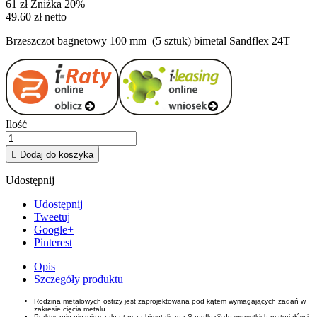
61 zł
Zniżka 20%
49.60 zł netto
Brzeszczot bagnetowy 100 mm (5 sztuk) bimetal Sandflex 24T
Ilość

Dodaj do koszyka
Udostępnij
Udostępnij
Tweetuj
Google+
Pinterest
Opis
Szczegóły produktu
Rodzina metalowych ostrzy jest zaprojektowana pod kątem wymagających zadań w
zakresie cięcia metalu.
Praktycznie niezniszczalna tarcza bimetaliczna Sandflex® do wszystkich materiałów i