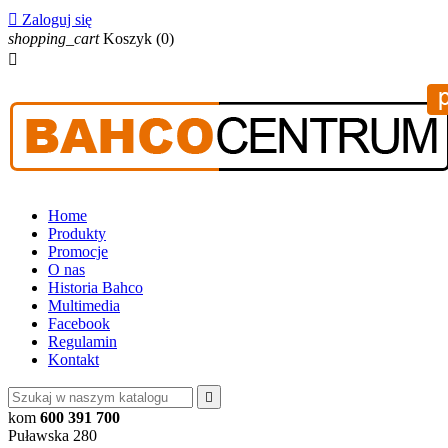

Zaloguj się
shopping_cart
Koszyk
(0)

Home
Produkty
Promocje
O nas
Historia Bahco
Multimedia
Facebook
Regulamin
Kontakt

kom
600 391 700
Puławska 280