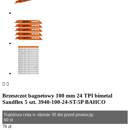


Brzeszczot bagnetowy 100 mm 24 TPI bimetal
Sandflex 5 szt. 3940-100-24-ST-5P BAHCO
Najniższa cena w okresie 30 dni przed promocją:
60 zł
76 zł