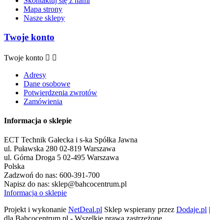
Skontaktuj się z nami
Mapa strony
Nasze sklepy
Twoje konto
Twoje konto


Adresy
Dane osobowe
Potwierdzenia zwrotów
Zamówienia
Informacja o sklepie
ECT Technik Gałecka i s-ka Spółka Jawna
ul. Puławska 280 02-819 Warszawa
ul. Górna Droga 5 02-495 Warszawa
Polska
Zadzwoń do nas:
600-391-700
Napisz do nas:
sklep@bahcocentrum.pl
Informacja o sklepie
Projekt i wykonanie
NetDeal.pl
Sklep wspierany przez
Dodaje.pl
|
dla Bahcocentrum.pl - Wszelkie prawa zastrzeżone.