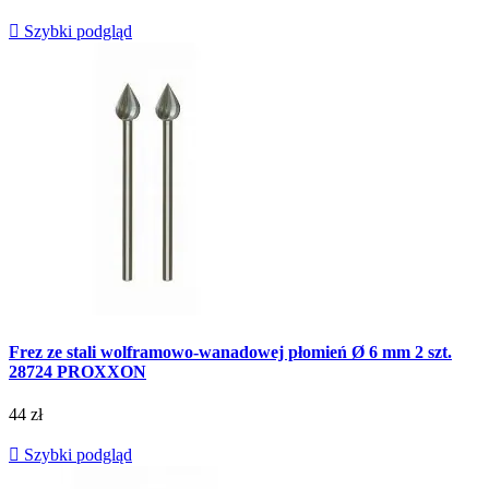

Szybki podgląd
Frez ze stali wolframowo-wanadowej płomień Ø 6 mm 2 szt.
28724 PROXXON
44 zł

Szybki podgląd