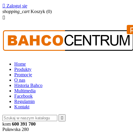

Zaloguj się
shopping_cart
Koszyk
(0)

Home
Produkty
Promocje
O nas
Historia Bahco
Multimedia
Facebook
Regulamin
Kontakt

kom
600 391 700
Puławska 280