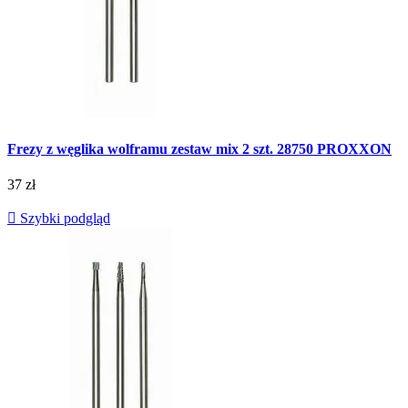
Frezy z węglika wolframu zestaw mix 2 szt. 28750 PROXXON
37 zł

Szybki podgląd