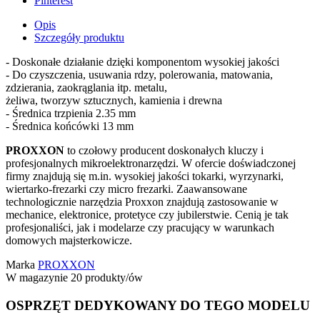
Pinterest
Opis
Szczegóły produktu
- Doskonałe działanie dzięki komponentom wysokiej jakości
- Do czyszczenia, usuwania rdzy, polerowania, matowania,
zdzierania, zaokrąglania itp. metalu,
żeliwa, tworzyw sztucznych, kamienia i drewna
- Średnica trzpienia 2.35 mm
- Średnica końcówki 13 mm
PROXXON
to czołowy producent doskonałych kluczy i
profesjonalnych mikroelektronarzędzi. W ofercie doświadczonej
firmy znajdują się m.in. wysokiej jakości tokarki, wyrzynarki,
wiertarko-frezarki czy micro frezarki. Zaawansowane
technologicznie narzędzia Proxxon znajdują zastosowanie w
mechanice, elektronice, protetyce czy jubilerstwie. Cenią je tak
profesjonaliści, jak i modelarze czy pracujący w warunkach
domowych majsterkowicze.
Marka
PROXXON
W magazynie
20 produkty/ów
OSPRZĘT DEDYKOWANY DO TEGO MODELU