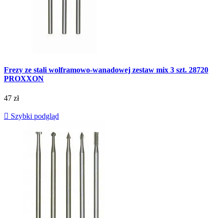
Frezy ze stali wolframowo-wanadowej zestaw mix 3 szt. 28720
PROXXON
47 zł

Szybki podgląd