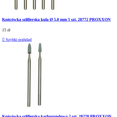
Końcówka szlifierska kula Ø 5.0 mm 5 szt. 28772 PROXXON
15 zł

Szybki podgląd
Końcówka szlifierska karborundowa 2 szt. 28270 PROXXON