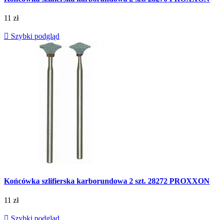
11 zł

Szybki podgląd
Końcówka szlifierska karborundowa 2 szt. 28272 PROXXON
11 zł

Szybki podgląd