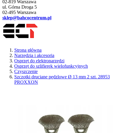
02-819 Warszawa
ul. Górna Droga 5
02-495 Warszawa
sklep@bahcocentrum.pl
Strona główna
Narzędzia i akcesoria
Osprzęt do elektronarzędzi
Osprzęt do szlifierek wielofunkcyjnych
Czyszczenie
Szczotki druciane pędzlowe Ø 13 mm 2 szt. 28953
PROXXON