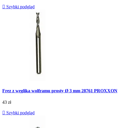

Szybki podgląd
Frez z węglika wolframu prosty Ø 3 mm 28761 PROXXON
43 zł

Szybki podgląd