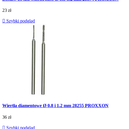
23 zł

Szybki podgląd
Wiertła diamentowe Ø 0.8 i 1.2 mm 28255 PROXXON
36 zł

Szybki podgląd