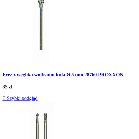
Frez z węglika wolframu kula Ø 5 mm 28760 PROXXON
85 zł

Szybki podgląd