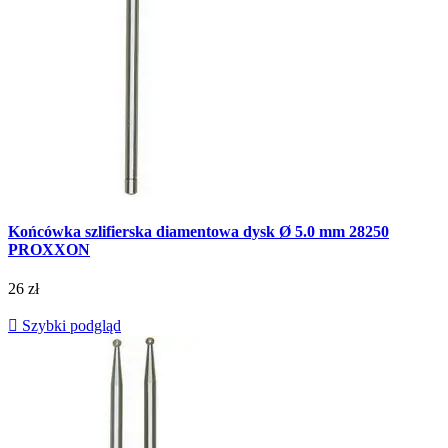
Końcówka szlifierska diamentowa dysk Ø 5.0 mm 28250
PROXXON
26 zł

Szybki podgląd