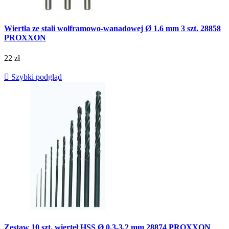
Wiertła ze stali wolframowo-wanadowej Ø 1.6 mm 3 szt. 28858
PROXXON
22 zł

Szybki podgląd
Zestaw 10 szt. wierteł HSS Ø 0.3-3.2 mm 28874 PROXXON