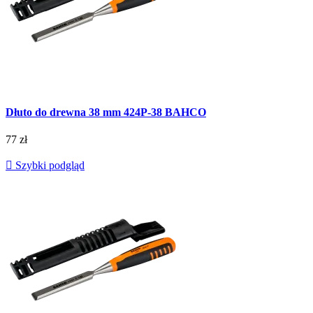
Dłuto do drewna 38 mm 424P-38 BAHCO
77 zł

Szybki podgląd