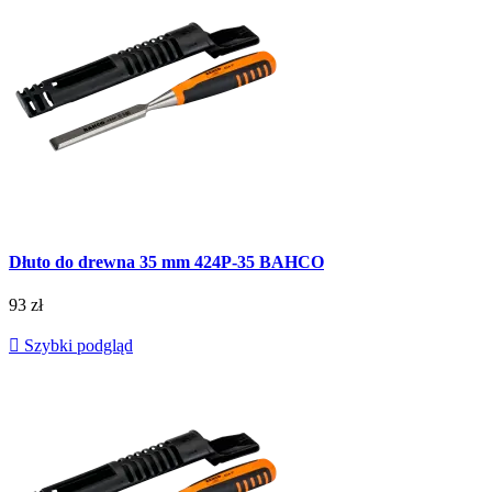
Dłuto do drewna 35 mm 424P-35 BAHCO
93 zł

Szybki podgląd