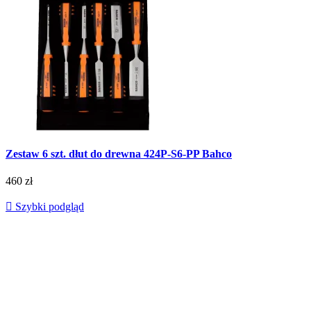
Zestaw 6 szt. dłut do drewna 424P-S6-PP Bahco
460 zł

Szybki podgląd