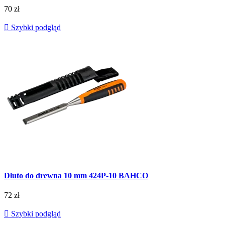
70 zł

Szybki podgląd
Dłuto do drewna 10 mm 424P-10 BAHCO
72 zł

Szybki podgląd