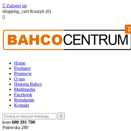

Zaloguj się
shopping_cart
Koszyk
(0)

Home
Produkty
Promocje
O nas
Historia Bahco
Multimedia
Facebook
Regulamin
Kontakt

kom
600 391 700
Puławska 280