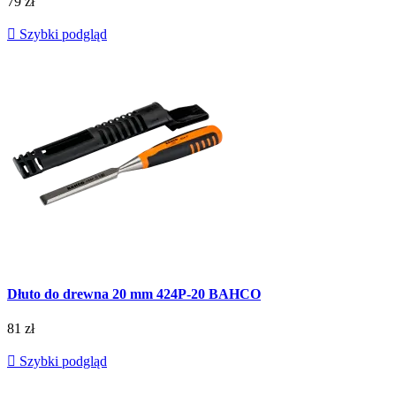
79 zł

Szybki podgląd
Dłuto do drewna 20 mm 424P-20 BAHCO
81 zł

Szybki podgląd