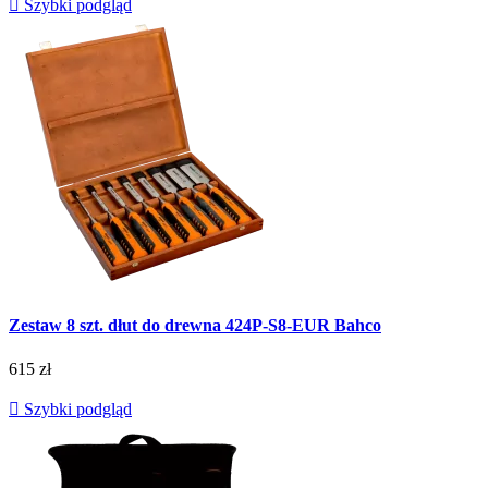

Szybki podgląd
Zestaw 8 szt. dłut do drewna 424P-S8-EUR Bahco
615 zł

Szybki podgląd