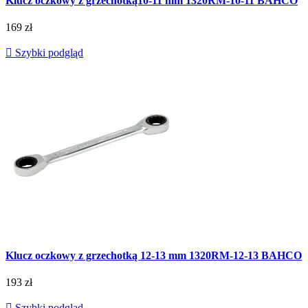
Klucz oczkowy z grzechotką10-11 mm 1320RM-10-11 BAHCO
169 zł

Szybki podgląd
Klucz oczkowy z grzechotką 12-13 mm 1320RM-12-13 BAHCO
193 zł

Szybki podgląd