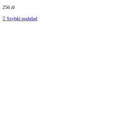
256 zł

Szybki podgląd