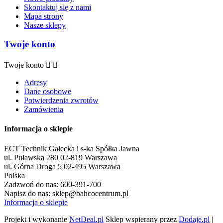
Skontaktuj się z nami
Mapa strony
Nasze sklepy
Twoje konto
Twoje konto


Adresy
Dane osobowe
Potwierdzenia zwrotów
Zamówienia
Informacja o sklepie
ECT Technik Gałecka i s-ka Spółka Jawna
ul. Puławska 280 02-819 Warszawa
ul. Górna Droga 5 02-495 Warszawa
Polska
Zadzwoń do nas:
600-391-700
Napisz do nas:
sklep@bahcocentrum.pl
Informacja o sklepie
Projekt i wykonanie
NetDeal.pl
Sklep wspierany przez
Dodaje.pl
|