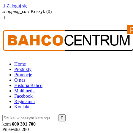

Zaloguj się
shopping_cart
Koszyk
(0)

Home
Produkty
Promocje
O nas
Historia Bahco
Multimedia
Facebook
Regulamin
Kontakt

kom
600 391 700
Puławska 280