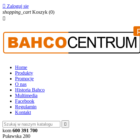

Zaloguj się
shopping_cart
Koszyk
(0)

Home
Produkty
Promocje
O nas
Historia Bahco
Multimedia
Facebook
Regulamin
Kontakt

kom
600 391 700
Puławska 280