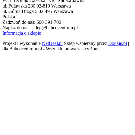
ECT Technik Gałecka i s-ka Spółka Jawna
ul. Puławska 280 02-819 Warszawa
ul. Górna Droga 5 02-495 Warszawa
Polska
Zadzwoń do nas:
600-391-700
Napisz do nas:
sklep@bahcocentrum.pl
Informacja o sklepie
Projekt i wykonanie
NetDeal.pl
Sklep wspierany przez
Dodaje.pl
|
dla Bahcocentrum.pl - Wszelkie prawa zastrzeżone.