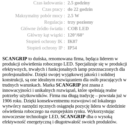
Czas ładowania
:
2.5 godziny
Czas pracy
:
do 22 godzin
Maksymalny pobór mocy
:
2.5 W
Regulacja
:
trzy poziomy
Główne źródło światła
:
COB LED
Główny kąt wiązki
:
120°/60°
Stopień ochrony IK
:
IK07
Stopień ochrony IP
:
IP54
SCANGRIP
to duńska, renomowana firma, będąca liderem w
produkcji oświetlenia roboczego LED. Specjalizuje się w produkcji
efektywnych, trwałych i funkcjonalnych lamp przeznaczonych dla
profesjonalistów. Dzięki swojej wyjątkowej jakości i solidnej
konstrukcji, są one idealnym rozwiązaniem dla osób pracujących w
trudnych warunkach. Marka
SCANGRIP
jest znana z
innowacyjności i unikalnych rozwiązań, które spełniają realne
potrzeby użytkowników. Firma ma długą tradycję – powstała już w
1906 roku. Dzięki konsekwentnemu rozwojowi od lokalnego
wytwórcy narzędzi ręcznych osiągnęła pozycję lidera w dziedzinie
oświetlenia roboczego na europejskim rynku. Wykorzystując
nowoczesne technologie LED,
SCANGRIP
dba o wysoką
efektywność energetyczną i długotrwałość swoich produktów.