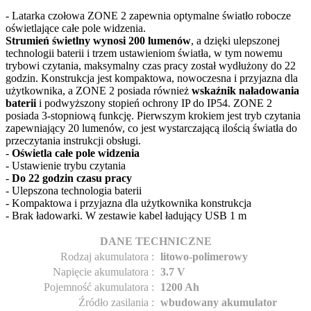
- Latarka czołowa ZONE 2 zapewnia optymalne światło robocze
oświetlające całe pole widzenia.
Strumień świetlny wynosi 200 lumenów
, a dzięki ulepszonej
technologii baterii i trzem ustawieniom światła, w tym nowemu
trybowi czytania, maksymalny czas pracy został wydłużony do 22
godzin. Konstrukcja jest kompaktowa, nowoczesna i przyjazna dla
użytkownika, a ZONE 2 posiada również
wskaźnik naładowania
baterii
i podwyższony stopień ochrony IP do IP54. ZONE 2
posiada 3-stopniową funkcję. Pierwszym krokiem jest tryb czytania
zapewniający 20 lumenów, co jest wystarczającą ilością światła do
przeczytania instrukcji obsługi.
-
Oświetla całe pole widzenia
- Ustawienie trybu czytania
-
Do 22 godzin czasu pracy
- Ulepszona technologia baterii
- Kompaktowa i przyjazna dla użytkownika konstrukcja
- Brak ładowarki. W zestawie kabel ładujący USB 1 m
DANE TECHNICZNE
Rodzaj akumulatora
:
litowo-polimerowy
Napięcie akumulatora
:
3.7 V
Pojemność akumulatora
:
1200 Ah
Źródło zasilania
:
wbudowany akumulator