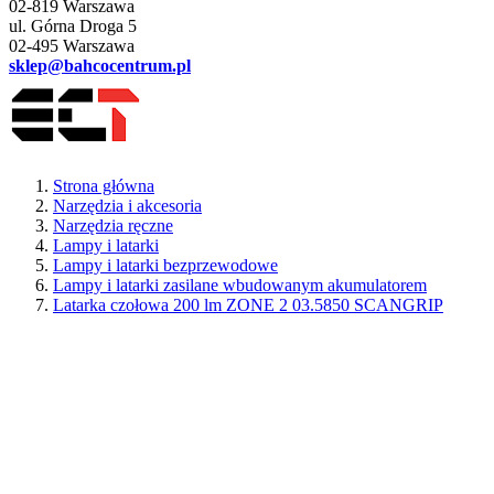
02-819 Warszawa
ul. Górna Droga 5
02-495 Warszawa
sklep@bahcocentrum.pl
Strona główna
Narzędzia i akcesoria
Narzędzia ręczne
Lampy i latarki
Lampy i latarki bezprzewodowe
Lampy i latarki zasilane wbudowanym akumulatorem
Latarka czołowa 200 lm ZONE 2 03.5850 SCANGRIP