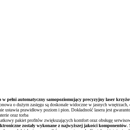
ełni automatyczny samopoziomujący precyzyjny laser krzyżowy 
onowa o dużym zasięgu są doskonale widoczne w jasnych wnętrzach, 
ie ustawia prawidłowy poziom i pion. Dokładność lasera jest gwarant
erie oraz torba
wy pakiet profitów zwiększających komfort oraz obsługę serwisową 
ktroniczne zostały wykonane z najwyższej jakości komponentów
.