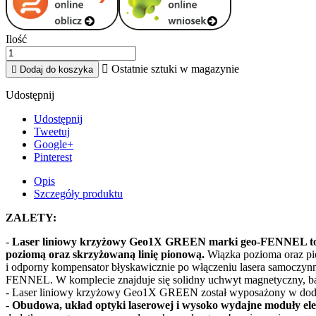
Ilość

Ostatnie sztuki w magazynie

Dodaj do koszyka
Udostępnij
Udostępnij
Tweetuj
Google+
Pinterest
Opis
Szczegóły produktu
ZALETY:
-
Laser liniowy krzyżowy Geo1X GREEN marki geo-FENNEL to w p
poziomą oraz skrzyżowaną linię pionową.
Wiązka pozioma oraz pi
i odporny kompensator błyskawicznie po włączeniu lasera samoczynn
FENNEL. W komplecie znajduje się solidny uchwyt magnetyczny, bat
- Laser liniowy krzyżowy Geo1X GREEN został wyposażony w dodatko
-
Obudowa, układ optyki laserowej i wysoko wydajne moduły ele