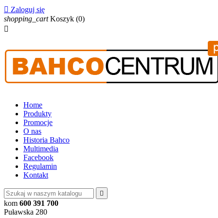

Zaloguj się
shopping_cart
Koszyk
(0)

Home
Produkty
Promocje
O nas
Historia Bahco
Multimedia
Facebook
Regulamin
Kontakt

kom
600 391 700
Puławska 280