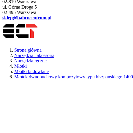
02-819 Warszawa
ul. Górna Droga 5
02-495 Warszawa
sklep@bahcocentrum.pl
Strona główna
Narzędzia i akcesoria
Narzędzia ręczne
Młotki
Młotki budowlane
Młotek dwuobuchowy kompozytowy typu hiszpańskiego 14