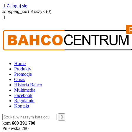

Zaloguj się
shopping_cart
Koszyk
(0)

Home
Produkty
Promocje
O nas
Historia Bahco
Multimedia
Facebook
Regulamin
Kontakt

kom
600 391 700
Puławska 280