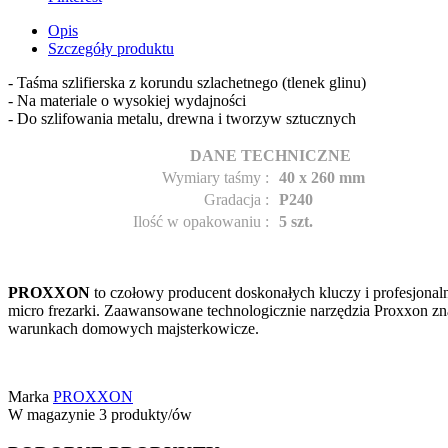
Opis
Szczegóły produktu
- Taśma szlifierska z korundu szlachetnego (tlenek glinu)
- Na materiale o wysokiej wydajności
- Do szlifowania metalu, drewna i tworzyw sztucznych
DANE TECHNICZNE
Wymiary taśmy
:
40 x 260 mm
Gradacja
:
P240
Ilość w opakowaniu
:
5 szt.
PROXXON
to czołowy producent doskonałych kluczy i profesjonalny
micro frezarki. Zaawansowane technologicznie narzędzia Proxxon znajd
warunkach domowych majsterkowicze.
Marka
PROXXON
W magazynie
3 produkty/ów