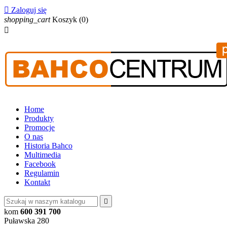

Zaloguj się
shopping_cart
Koszyk
(0)

Home
Produkty
Promocje
O nas
Historia Bahco
Multimedia
Facebook
Regulamin
Kontakt

kom
600 391 700
Puławska 280