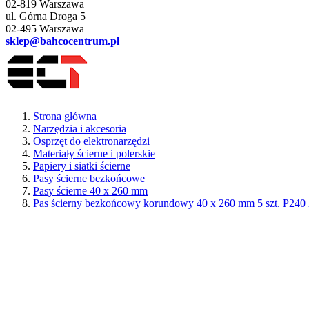
02-819 Warszawa
ul. Górna Droga 5
02-495 Warszawa
sklep@bahcocentrum.pl
Strona główna
Narzędzia i akcesoria
Osprzęt do elektronarzędzi
Materiały ścierne i polerskie
Papiery i siatki ścierne
Pasy ścierne bezkońcowe
Pasy ścierne 40 x 260 mm
Pas ścierny bezkońcowy korundowy 40 x 260 mm 5 szt. P