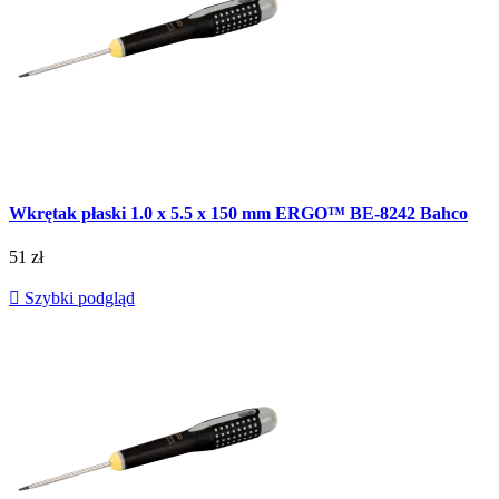
Wkrętak płaski 1.0 x 5.5 x 150 mm ERGO™ BE-8242 Bahco
51 zł

Szybki podgląd