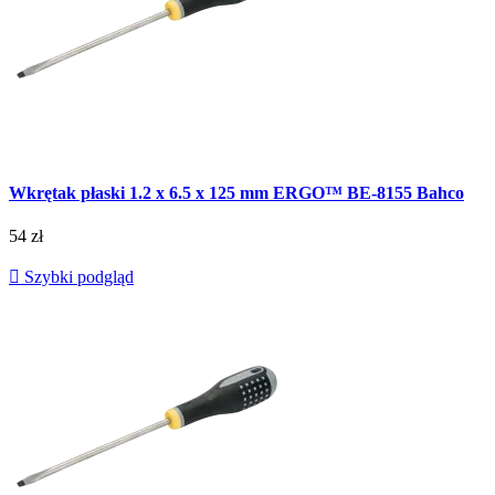
Wkrętak płaski 1.2 x 6.5 x 125 mm ERGO™ BE-8155 Bahco
54 zł

Szybki podgląd