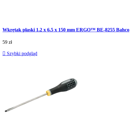
Wkrętak płaski 1.2 x 6.5 x 150 mm ERGO™ BE-8255 Bahco
59 zł

Szybki podgląd