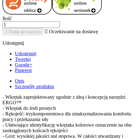
Ilość

Oczekiwanie na dostawę

Dodaj do koszyka
Udostępnij
Udostępnij
Tweetuj
Google+
Pinterest
Opis
Szczegóły produktu
- Wkrętak zaprojektowany zgodnie z ideą i koncepcją narzędzi
ERGO™
- Wkrętak do śrub prostych
- Rękojeść: trzykomponentowa dla zmaksymalizowania komfortu
pracy i przekazania siły
- Ułatwiające identyfikację wkrętaka kolorowe oznaczenie na obu
zaokrąglonych końcach rękojeści
- Grot: wysokiej jakości stal stopowa. W całości utwardzany i