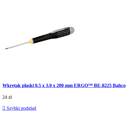
Wkrętak płaski 0.5 x 3.0 x 200 mm ERGO™ BE-8225 Bahco
24 zł

Szybki podgląd