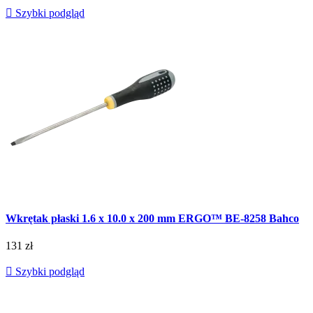

Szybki podgląd
Wkrętak płaski 1.6 x 10.0 x 200 mm ERGO™ BE-8258 Bahco
131 zł

Szybki podgląd