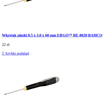
Wkrętak płaski 0.5 x 3.0 x 60 mm ERGO™ BE-8020 BAHCO
22 zł

Szybki podgląd