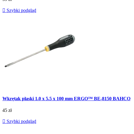

Szybki podgląd
Wkrętak płaski 1.0 x 5.5 x 100 mm ERGO™ BE-8150 BAHCO
45 zł

Szybki podgląd