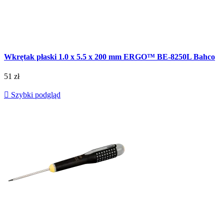
Wkrętak płaski 1.0 x 5.5 x 200 mm ERGO™ BE-8250L Bahco
51 zł

Szybki podgląd