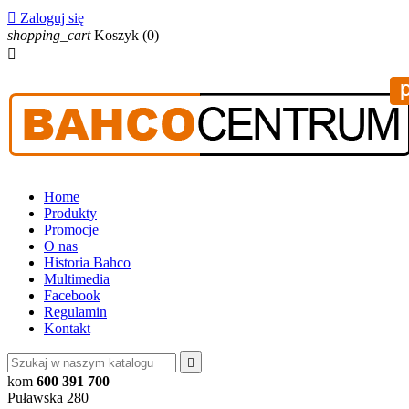

Zaloguj się
shopping_cart
Koszyk
(0)

Home
Produkty
Promocje
O nas
Historia Bahco
Multimedia
Facebook
Regulamin
Kontakt

kom
600 391 700
Puławska 280