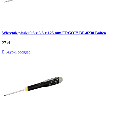
Wkrętak płaski 0.6 x 3.5 x 125 mm ERGO™ BE-8230 Bahco
27 zł

Szybki podgląd