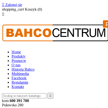

Zaloguj się
shopping_cart
Koszyk
(0)

Home
Produkty
Promocje
O nas
Historia Bahco
Multimedia
Facebook
Regulamin
Kontakt

kom
600 391 700
Puławska 280