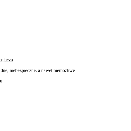
cniacza
udne, niebezpieczne, a nawet niemożliwe
su