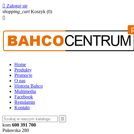

Zaloguj się
shopping_cart
Koszyk
(0)

Home
Produkty
Promocje
O nas
Historia Bahco
Multimedia
Facebook
Regulamin
Kontakt

kom
600 391 700
Puławska 280