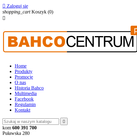

Zaloguj się
shopping_cart
Koszyk
(0)

Home
Produkty
Promocje
O nas
Historia Bahco
Multimedia
Facebook
Regulamin
Kontakt

kom
600 391 700
Puławska 280