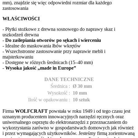
mm), znajdzie się więc odpowiedni rozmiar dla każdego
zastosowania
WŁAŚCIWOŚCI
- Płytki stożkowe z drewna sosnowego do naprawy skaz i
uszkodzeń drewna
-
Do zaślepiania otworów po sękach i wierceniu
- Idealne do maskowania łbów wkrętów
- Wszechstronne zastosowanie przy naprawie mebli i
majsterkowaniu
- Dostępne w różnych średnicach (15–40 mm)
-
Wysoka jakość „made in Europe”
DANE TECHNICZNE
Średnica
:
Ø 30
mm
Wysokość
:
10 mm
Ilość w opakowaniu
:
10 sztuk
Firma
WOLFCRAFT
powstała w roku 1949 i od tego czasu jest
uznanym producentem innowacyjnych narzędzi ręcznych oraz
uniwersalnego osprzętu do elektronarzędzi z przeznaczaniem do
wykorzystania zarówno w gospodarstwach domowych jak również
i przez wymagających użytkowników. Jesteśmy firmą zorientowaną