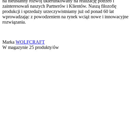
na nieustanny rozwój ukierunkowany na realizację potrzeb i
zainteresowań naszych Partnerów i Klientów. Naszą filozofię
produkcji i sprzedaży urzeczywistniamy już od ponad 60 lat
wprowadzając z powodzeniem na rynek wciąż nowe i innowacyjne
rozwiązania.
Marka
WOLFCRAFT
W magazynie
25 produkty/ów