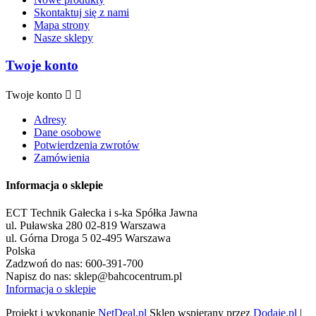
Skontaktuj się z nami
Mapa strony
Nasze sklepy
Twoje konto
Twoje konto


Adresy
Dane osobowe
Potwierdzenia zwrotów
Zamówienia
Informacja o sklepie
ECT Technik Gałecka i s-ka Spółka Jawna
ul. Puławska 280 02-819 Warszawa
ul. Górna Droga 5 02-495 Warszawa
Polska
Zadzwoń do nas:
600-391-700
Napisz do nas:
sklep@bahcocentrum.pl
Informacja o sklepie
Projekt i wykonanie
NetDeal.pl
Sklep wspierany przez
Dodaje.pl
|