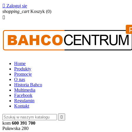

Zaloguj się
shopping_cart
Koszyk
(0)

Home
Produkty
Promocje
O nas
Historia Bahco
Multimedia
Facebook
Regulamin
Kontakt

kom
600 391 700
Puławska 280