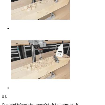


Otrzymuj informację o nowościach i wyprzedażach