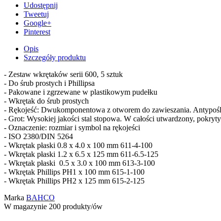
Udostępnij
Tweetuj
Google+
Pinterest
Opis
Szczegóły produktu
- Zestaw wkrętaków serii 600, 5 sztuk
- Do śrub prostych i Phillipsa
- Pakowane i zgrzewane w plastikowym pudełku
- Wkrętak do śrub prostych
- Rękojeść: Dwukomponentowa z otworem do zawieszania. Antypośl
- Grot: Wysokiej jakości stal stopowa. W całości utwardzony, pokryty
- Oznaczenie: rozmiar i symbol na rękojeści
- ISO 2380/DIN 5264
- Wkrętak płaski 0.8 x 4.0 x 100 mm 611-4-100
- Wkrętak płaski 1.2 x 6.5 x 125 mm 611-6.5-125
- Wkrętak płaski 0.5 x 3.0 x 100 mm 613-3-100
- Wkrętak Phillips PH1 x 100 mm 615-1-100
- Wkrętak Phillips PH2 x 125 mm 615-2-125
Marka
BAHCO
W magazynie
200 produkty/ów