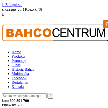

Zaloguj się
shopping_cart
Koszyk
(0)

Home
Produkty
Promocje
O nas
Historia Bahco
Multimedia
Facebook
Regulamin
Kontakt

kom
600 391 700
Puławska 280