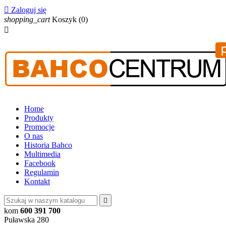

Zaloguj się
shopping_cart
Koszyk
(0)

Home
Produkty
Promocje
O nas
Historia Bahco
Multimedia
Facebook
Regulamin
Kontakt

kom
600 391 700
Puławska 280