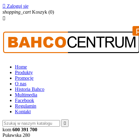

Zaloguj się
shopping_cart
Koszyk
(0)

Home
Produkty
Promocje
O nas
Historia Bahco
Multimedia
Facebook
Regulamin
Kontakt

kom
600 391 700
Puławska 280