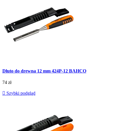
Dłuto do drewna 12 mm 424P-12 BAHCO
74 zł

Szybki podgląd