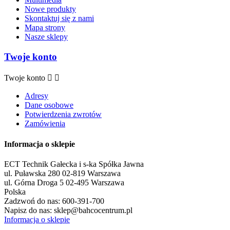
Nowe produkty
Skontaktuj się z nami
Mapa strony
Nasze sklepy
Twoje konto
Twoje konto


Adresy
Dane osobowe
Potwierdzenia zwrotów
Zamówienia
Informacja o sklepie
ECT Technik Gałecka i s-ka Spółka Jawna
ul. Puławska 280 02-819 Warszawa
ul. Górna Droga 5 02-495 Warszawa
Polska
Zadzwoń do nas:
600-391-700
Napisz do nas:
sklep@bahcocentrum.pl
Informacja o sklepie