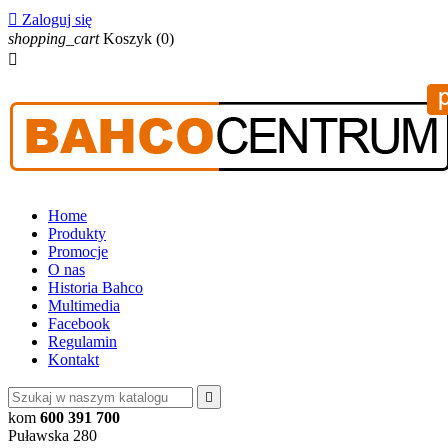

Zaloguj się
shopping_cart
Koszyk
(0)

Home
Produkty
Promocje
O nas
Historia Bahco
Multimedia
Facebook
Regulamin
Kontakt

kom
600 391 700
Puławska 280