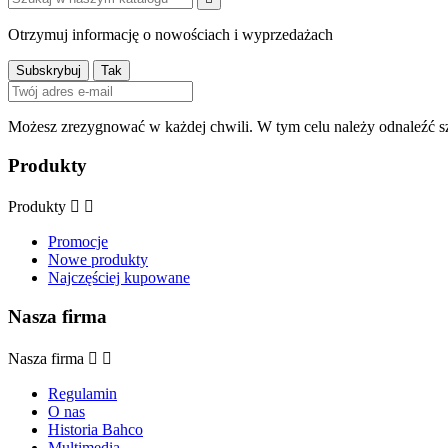
Otrzymuj informację o nowościach i wyprzedażach
Możesz zrezygnować w każdej chwili. W tym celu należy odnaleźć sz
Produkty
Produkty


Promocje
Nowe produkty
Najczęściej kupowane
Nasza firma
Nasza firma


Regulamin
O nas
Historia Bahco
Multimedia