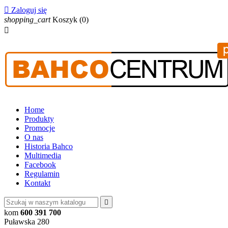

Zaloguj się
shopping_cart
Koszyk
(0)

Home
Produkty
Promocje
O nas
Historia Bahco
Multimedia
Facebook
Regulamin
Kontakt

kom
600 391 700
Puławska 280