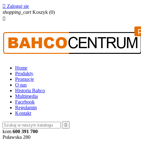

Zaloguj się
shopping_cart
Koszyk
(0)

Home
Produkty
Promocje
O nas
Historia Bahco
Multimedia
Facebook
Regulamin
Kontakt

kom
600 391 700
Puławska 280