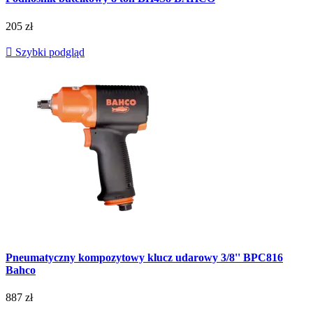
205 zł

Szybki podgląd
Pneumatyczny kompozytowy klucz udarowy 3/8'' BPC816
Bahco
887 zł