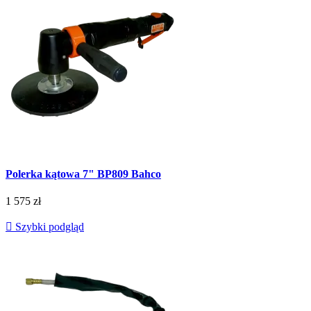
Polerka kątowa 7" BP809 Bahco
1 575 zł

Szybki podgląd