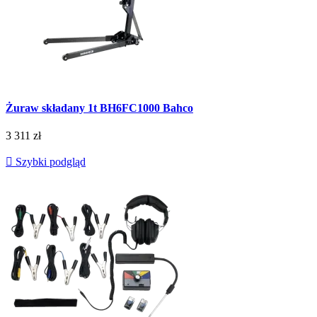
Żuraw składany 1t BH6FC1000 Bahco
3 311 zł

Szybki podgląd