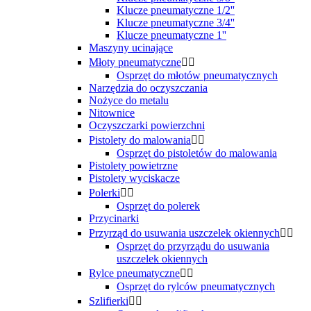
Klucze pneumatyczne 1/2''
Klucze pneumatyczne 3/4''
Klucze pneumatyczne 1''
Maszyny ucinające
Młoty pneumatyczne


Osprzęt do młotów pneumatycznych
Narzędzia do oczyszczania
Nożyce do metalu
Nitownice
Oczyszczarki powierzchni
Pistolety do malowania


Osprzęt do pistoletów do malowania
Pistolety powietrzne
Pistolety wyciskacze
Polerki


Osprzęt do polerek
Przycinarki
Przyrząd do usuwania uszczelek okiennych


Osprzęt do przyrządu do usuwania
uszczelek okiennych
Rylce pneumatyczne


Osprzęt do rylców pneumatycznych
Szlifierki

