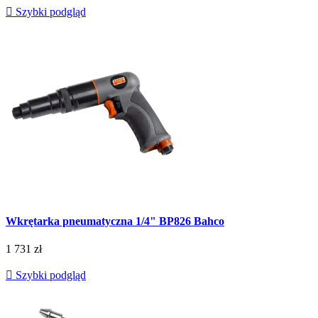

Szybki podgląd
Wkrętarka pneumatyczna 1/4" BP826 Bahco
1 731 zł

Szybki podgląd