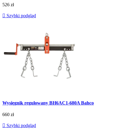
526 zł

Szybki podgląd
Wysięgnik regulowany BH6AC1-680A Bahco
660 zł

Szybki podgląd