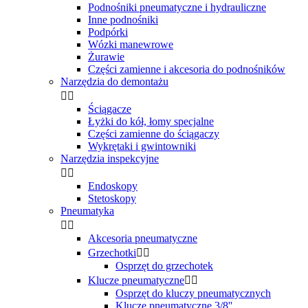
Podnośniki pneumatyczne i hydrauliczne
Inne podnośniki
Podpórki
Wózki manewrowe
Żurawie
Części zamienne i akcesoria do podnośników
Narzędzia do demontażu


Ściągacze
Łyżki do kół, łomy specjalne
Części zamienne do ściągaczy
Wykrętaki i gwintowniki
Narzędzia inspekcyjne


Endoskopy
Stetoskopy
Pneumatyka


Akcesoria pneumatyczne
Grzechotki


Osprzęt do grzechotek
Klucze pneumatyczne


Osprzęt do kluczy pneumatycznych
Klucze pneumatyczne 3/8''