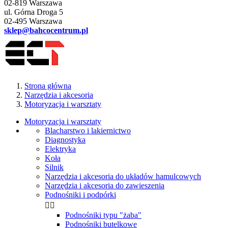
02-819 Warszawa
ul. Górna Droga 5
02-495 Warszawa
sklep@bahcocentrum.pl
Strona główna
Narzędzia i akcesoria
Motoryzacja i warsztaty
Motoryzacja i warsztaty
Blacharstwo i lakiernictwo
Diagnostyka
Elektryka
Koła
Silnik
Narzędzia i akcesoria do układów hamulcowych
Narzędzia i akcesoria do zawieszenia
Podnośniki i podpórki


Podnośniki typu "żaba"
Podnośniki butelkowe