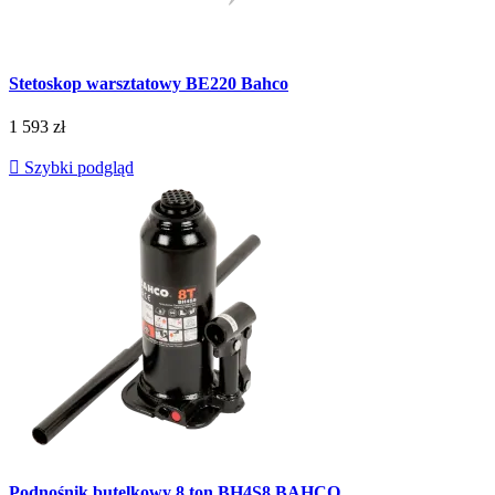
Stetoskop warsztatowy BE220 Bahco
1 593 zł

Szybki podgląd
Podnośnik butelkowy 8 ton BH4S8 BAHCO