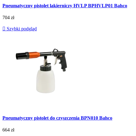
Pneumatyczny pistolet lakierniczy HVLP BPHVLP01 Bahco
704 zł

Szybki podgląd
Pneumatyczny pistolet do czyszczenia BPN010 Bahco
664 zł