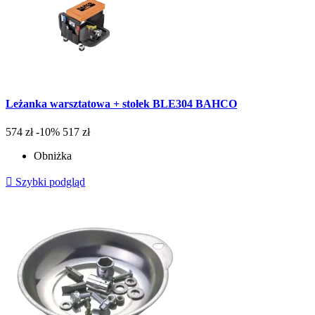
Leżanka warsztatowa + stołek BLE304 BAHCO
574 zł
-10%
517 zł
Obniżka

Szybki podgląd