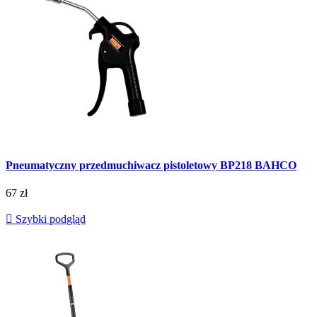
Pneumatyczny przedmuchiwacz pistoletowy BP218 BAHCO
67 zł

Szybki podgląd