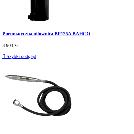
Pneumatyczna nitownica BP125A BAHCO
3 903 zł

Szybki podgląd