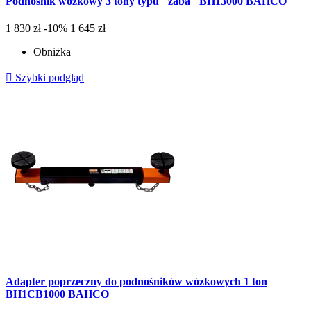
Podnośnik wózkowy 3 tony typu "żaba" BH13000 BAHCO
1 830 zł
-10%
1 645 zł
Obniżka

Szybki podgląd
Adapter poprzeczny do podnośników wózkowych 1 ton
BH1CB1000 BAHCO