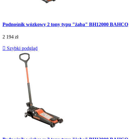
Podnośnik wózkowy 2 tony typu "żaba" BH12000 BAHCO
2 194 zł

Szybki podgląd