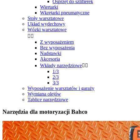
Osprzęt do szlifierek
Wiertarki
Wkrętarki pneumatyczne
Stoły warsztatowe
Układ wydechowy
Wózki warsztatowe


Z wyposażeniem
Bez wyposażenia
Nadstawki
Akcesoria
Wkłady narzędziowe


1/3
2/3
3/3
Wyposażenie warsztatów i garaży
Wymiana olejów
Tablice narzędziowe
Narzędzia dla motoryzacji Bahco