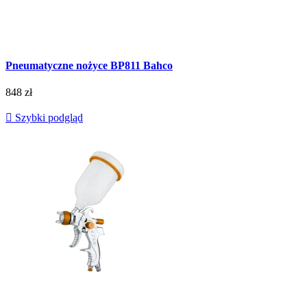
Pneumatyczne nożyce BP811 Bahco
848 zł

Szybki podgląd