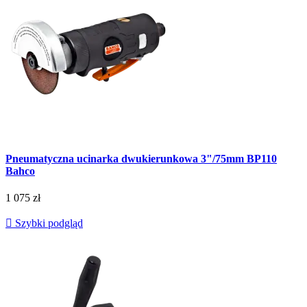
Pneumatyczna ucinarka dwukierunkowa 3"/75mm BP110
Bahco
1 075 zł

Szybki podgląd