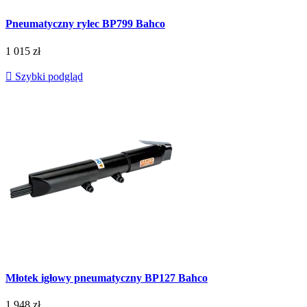
Pneumatyczny rylec BP799 Bahco
1 015 zł

Szybki podgląd
Młotek igłowy pneumatyczny BP127 Bahco
1 948 zł