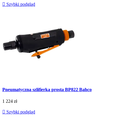

Szybki podgląd
Pneumatyczna szlifierka prosta BP822 Bahco
1 224 zł

Szybki podgląd