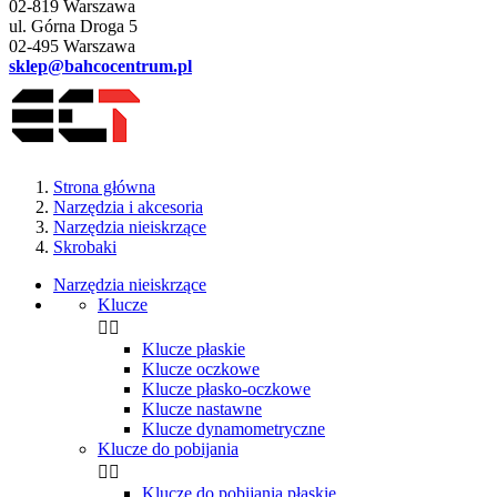
02-819 Warszawa
ul. Górna Droga 5
02-495 Warszawa
sklep@bahcocentrum.pl
Strona główna
Narzędzia i akcesoria
Narzędzia nieiskrzące
Skrobaki
Narzędzia nieiskrzące
Klucze


Klucze płaskie
Klucze oczkowe
Klucze płasko-oczkowe
Klucze nastawne
Klucze dynamometryczne
Klucze do pobijania


Klucze do pobijania płaskie