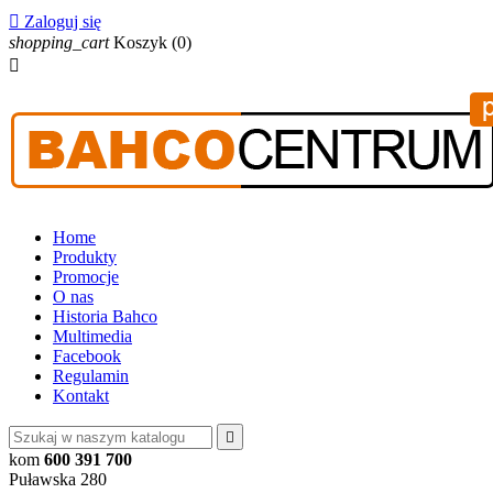

Zaloguj się
shopping_cart
Koszyk
(0)

Home
Produkty
Promocje
O nas
Historia Bahco
Multimedia
Facebook
Regulamin
Kontakt

kom
600 391 700
Puławska 280