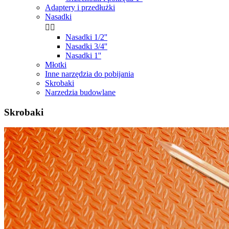
Adaptery i przedłużki
Nasadki


Nasadki 1/2''
Nasadki 3/4''
Nasadki 1''
Młotki
Inne narzędzia do pobijania
Skrobaki
Narzedzia budowlane
Skrobaki