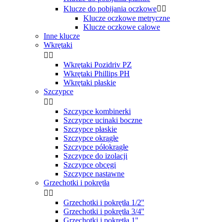
Klucze do pobijania oczkowe


Klucze oczkowe metryczne
Klucze oczkowe calowe
Inne klucze
Wkrętaki


Wkrętaki Pozidriv PZ
Wkrętaki Phillips PH
Wkrętaki płaskie
Szczypce


Szczypce kombinerki
Szczypce ucinaki boczne
Szczypce płaskie
Szczypce okrągłe
Szczypce półokrągłe
Szczypce do izolacji
Szczypce obcęgi
Szczypce nastawne
Grzechotki i pokrętła


Grzechotki i pokrętła 1/2''
Grzechotki i pokrętła 3/4''
Grzechotki i pokrętła 1''