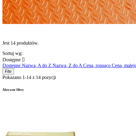
Jest 14 produktów.
Sortuj wg:
Dostępne

Dostępne
Nazwa, A do Z
Nazwa, Z do A
Cena, rosnąco
Cena, malej
Filtr
Pokazano 1-14 z 14 pozycji
Aktywne filtry