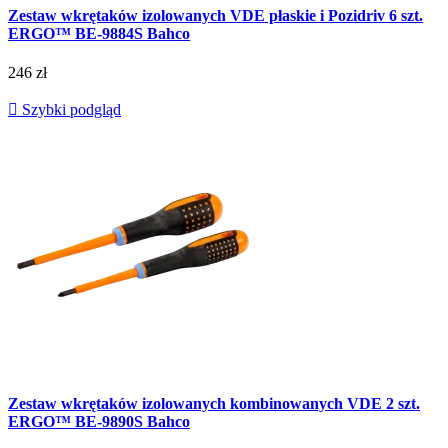
Zestaw wkrętaków izolowanych VDE płaskie i Pozidriv 6 szt.
ERGO™ BE-9884S Bahco
246 zł

Szybki podgląd
Zestaw wkrętaków izolowanych kombinowanych VDE 2 szt.
ERGO™ BE-9890S Bahco