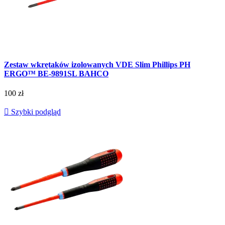
Zestaw wkrętaków izolowanych VDE Slim Phillips PH
ERGO™ BE-9891SL BAHCO
100 zł

Szybki podgląd