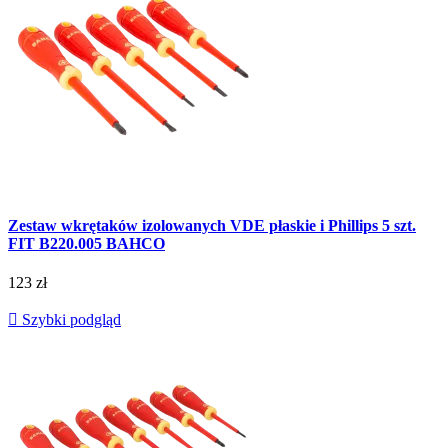
Zestaw wkrętaków izolowanych VDE płaskie i Phillips 5 szt.
FIT B220.005 BAHCO
123 zł

Szybki podgląd