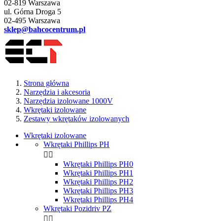
02-819 Warszawa
ul. Górna Droga 5
02-495 Warszawa
sklep@bahcocentrum.pl
Strona główna
Narzędzia i akcesoria
Narzędzia izolowane 1000V
Wkrętaki izolowane
Zestawy wkrętaków izolowanych
Wkrętaki izolowane
Wkrętaki Phillips PH


Wkrętaki Phillips PH0
Wkrętaki Phillips PH1
Wkrętaki Phillips PH2
Wkrętaki Phillips PH3
Wkrętaki Phillips PH4
Wkrętaki Pozidriv PZ

