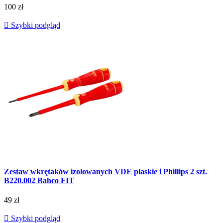
100 zł

Szybki podgląd
Zestaw wkrętaków izolowanych VDE płaskie i Phillips 2 szt.
B220.002 Bahco FIT
49 zł

Szybki podgląd