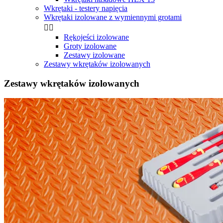
Wkrętaki - testery napięcia
Wkrętaki izolowane z wymiennymi grotami


Rękojeści izolowane
Groty izolowane
Zestawy izolowane
Zestawy wkrętaków izolowanych
Zestawy wkrętaków izolowanych