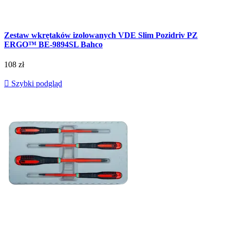
Zestaw wkrętaków izolowanych VDE Slim Pozidriv PZ
ERGO™ BE-9894SL Bahco
108 zł

Szybki podgląd