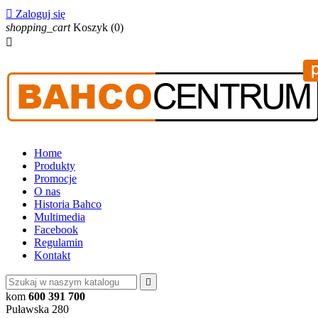

Zaloguj się
shopping_cart
Koszyk
(0)

Home
Produkty
Promocje
O nas
Historia Bahco
Multimedia
Facebook
Regulamin
Kontakt

kom
600 391 700
Puławska 280