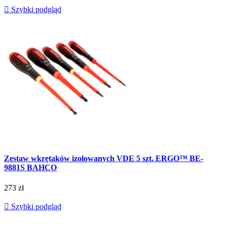

Szybki podgląd
Zestaw wkrętaków izolowanych VDE 5 szt. ERGO™ BE-
9881S BAHCO
273 zł

Szybki podgląd