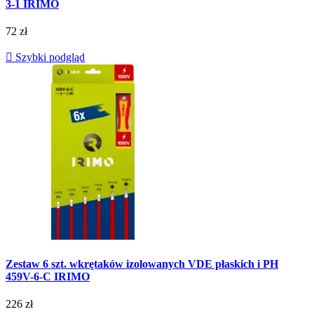
3-1 IRIMO
72 zł

Szybki podgląd
Zestaw 6 szt. wkrętaków izolowanych VDE płaskich i PH
459V-6-C IRIMO
226 zł