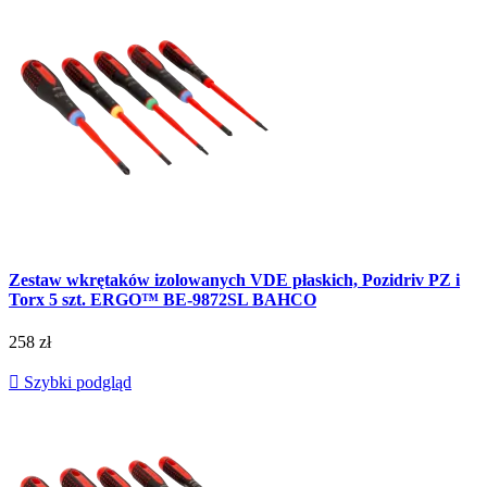
Zestaw wkrętaków izolowanych VDE płaskich, Pozidriv PZ i
Torx 5 szt. ERGO™ BE-9872SL BAHCO
258 zł

Szybki podgląd