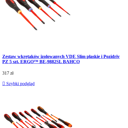
Zestaw wkrętaków izolowanych VDE Slim płaskie i Pozidriv
PZ 5 szt. ERGO™ BE-9882SL BAHCO
317 zł

Szybki podgląd