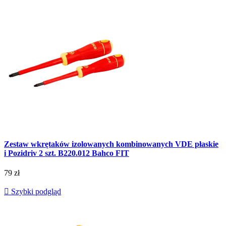
Zestaw wkrętaków izolowanych kombinowanych VDE płaskie
i Pozidriv 2 szt. B220.012 Bahco FIT
79 zł

Szybki podgląd