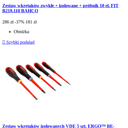
Zestaw wkrętaków zwykłe + izolowane + próbnik 10 el. FIT
B219.110 BAHCO
286 zł
-37%
181 zł
Obniżka

Szybki podgląd
Zestaw wkrętaków izolowanych VDE 5 szt. ERGO™ BE-