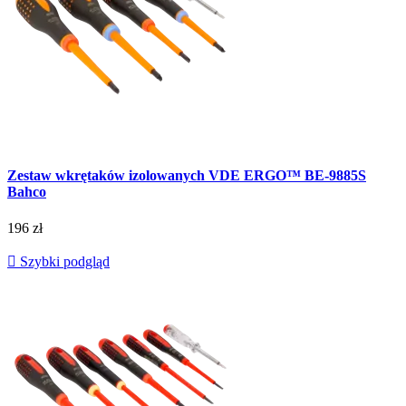
Zestaw wkrętaków izolowanych VDE ERGO™ BE-9885S
Bahco
196 zł

Szybki podgląd