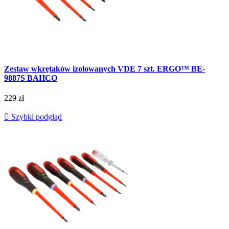
Zestaw wkrętaków izolowanych VDE 7 szt. ERGO™ BE-
9887S BAHCO
229 zł

Szybki podgląd