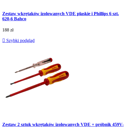
Zestaw wkrętaków izolowanych VDE płaskie i Phillips 6 szt.
620-6 Bahco
188 zł

Szybki podgląd
Zestaw 2 sztuk wkrętaków izolowanych VDE + próbnik 459V-