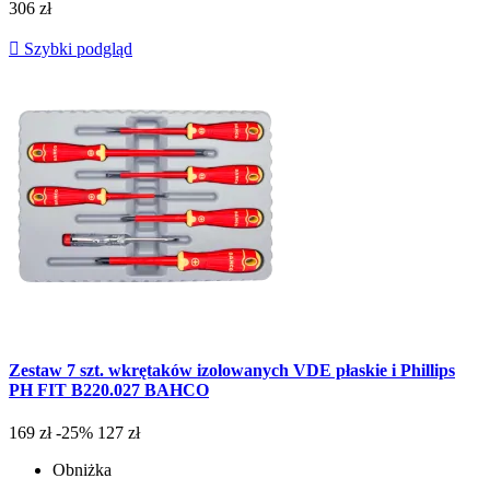
306 zł

Szybki podgląd
Zestaw 7 szt. wkrętaków izolowanych VDE płaskie i Phillips
PH FIT B220.027 BAHCO
169 zł
-25%
127 zł
Obniżka