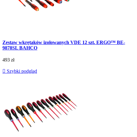
Zestaw wkrętaków izolowanych VDE 12 szt. ERGO™ BE-
9878SL BAHCO
493 zł

Szybki podgląd