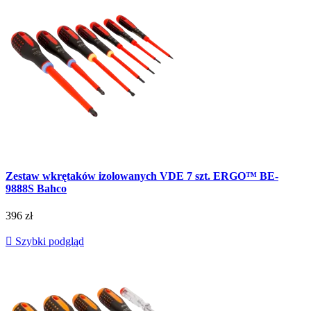
Zestaw wkrętaków izolowanych VDE 7 szt. ERGO™ BE-
9888S Bahco
396 zł

Szybki podgląd