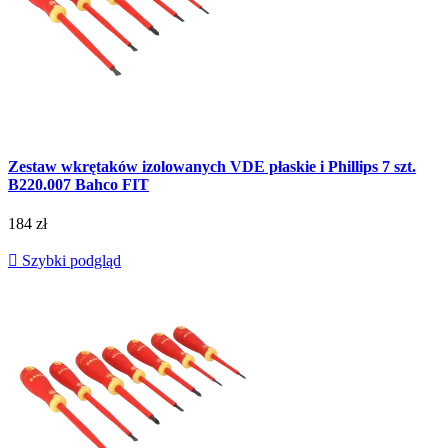
Zestaw wkrętaków izolowanych VDE płaskie i Phillips 7 szt.
B220.007 Bahco FIT
184 zł

Szybki podgląd