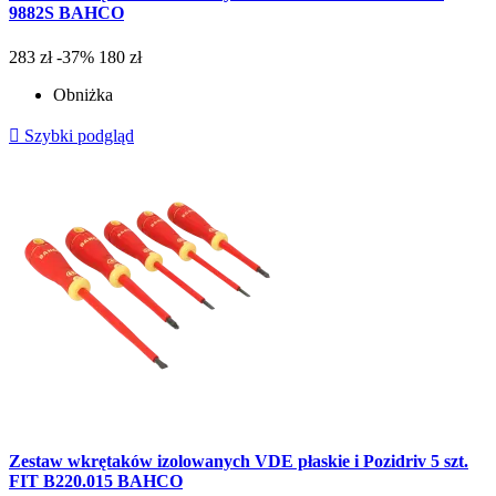
9882S BAHCO
283 zł
-37%
180 zł
Obniżka

Szybki podgląd
Zestaw wkrętaków izolowanych VDE płaskie i Pozidriv 5 szt.
FIT B220.015 BAHCO