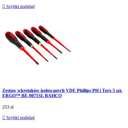

Szybki podgląd
Zestaw wkrętaków izolowanych VDE Phillips PH i Torx 5 szt.
ERGO™ BE-9871SL BAHCO
253 zł

Szybki podgląd