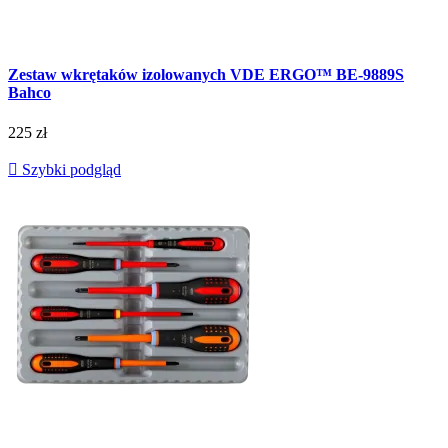
Zestaw wkrętaków izolowanych VDE ERGO™ BE-9889S
Bahco
225 zł

Szybki podgląd