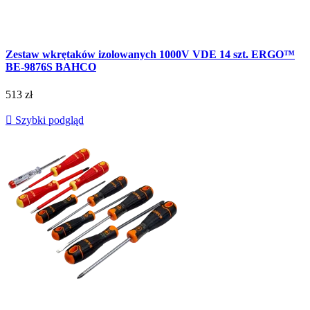
Zestaw wkrętaków izolowanych 1000V VDE 14 szt. ERGO™
BE-9876S BAHCO
513 zł

Szybki podgląd