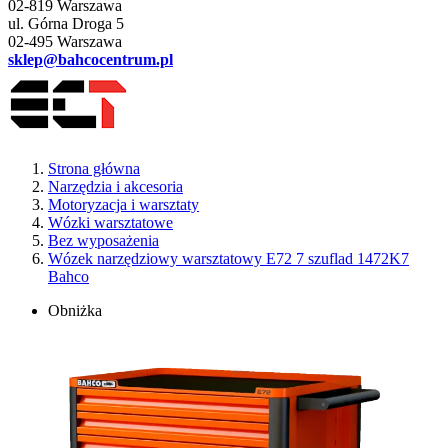
02-819 Warszawa
ul. Górna Droga 5
02-495 Warszawa
sklep@bahcocentrum.pl
Strona główna
Narzędzia i akcesoria
Motoryzacja i warsztaty
Wózki warsztatowe
Bez wyposażenia
Wózek narzędziowy warsztatowy E72 7 szuflad 1472K7
Bahco
Obniżka