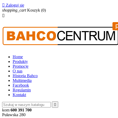

Zaloguj się
shopping_cart
Koszyk
(0)

Home
Produkty
Promocje
O nas
Historia Bahco
Multimedia
Facebook
Regulamin
Kontakt

kom
600 391 700
Puławska 280