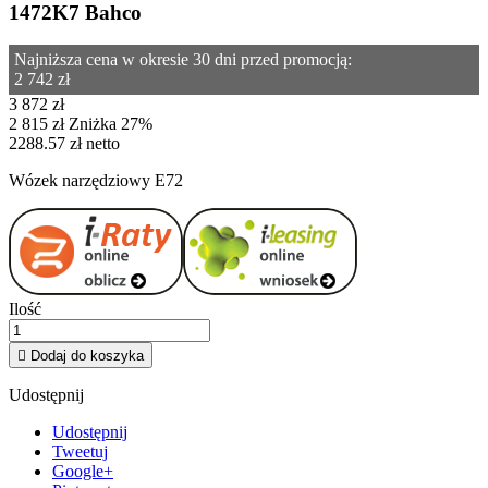
1472K7 Bahco
Najniższa cena w okresie 30 dni przed promocją:
2 742 zł
3 872 zł
2 815 zł
Zniżka 27%
2288.57 zł netto
Wózek narzędziowy E72
Ilość

Dodaj do koszyka
Udostępnij
Udostępnij
Tweetuj
Google+