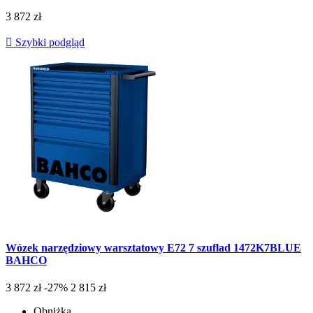
3 872 zł

Szybki podgląd
Wózek narzędziowy warsztatowy E72 7 szuflad 1472K7BLUE
BAHCO
3 872 zł
-27%
2 815 zł
Obniżka