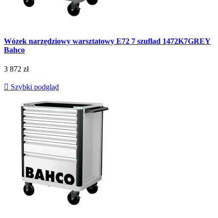
Wózek narzędziowy warsztatowy E72 7 szuflad 1472K7GREY
Bahco
3 872 zł

Szybki podgląd