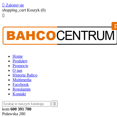

Zaloguj się
shopping_cart
Koszyk
(0)

Home
Produkty
Promocje
O nas
Historia Bahco
Multimedia
Facebook
Regulamin
Kontakt

kom
600 391 700
Puławska 280