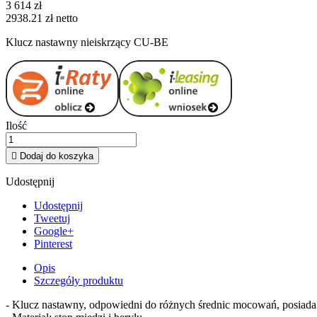
3 614 zł
2938.21 zł netto
Klucz nastawny nieiskrzący CU-BE
Ilość

Dodaj do koszyka
Udostępnij
Udostępnij
Tweetuj
Google+
Pinterest
Opis
Szczegóły produktu
- Klucz nastawny, odpowiedni do różnych średnic mocowań, posiada 