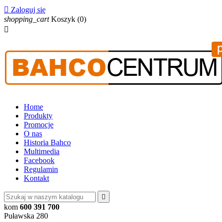

Zaloguj się
shopping_cart
Koszyk
(0)

Home
Produkty
Promocje
O nas
Historia Bahco
Multimedia
Facebook
Regulamin
Kontakt

kom
600 391 700
Puławska 280