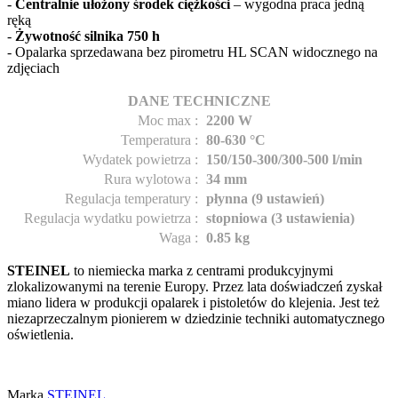
-
Centralnie ułożony środek ciężkości
– wygodna praca jedną
ręką
-
Żywotność silnika 750 h
- Opalarka sprzedawana bez pirometru HL SCAN widocznego na
zdjęciach
DANE
TECHNICZNE
Moc max
:
2200 W
Temperatura
:
80-630 °C
Wydatek powietrza
:
150/150-300/300-500
l/min
Rura wylotowa
:
34 mm
Regulacja temperatury
:
płynna (9 ustawień)
Regulacja wydatku powietrza
:
stopniowa (3 ustawienia)
Waga
:
0.85 kg
STEINEL
to niemiecka marka z centrami produkcyjnymi
zlokalizowanymi na terenie Europy. Przez lata doświadczeń zyskał
miano lidera w produkcji opalarek i pistoletów do klejenia. Jest też
niezaprzeczalnym pionierem w dziedzinie techniki automatycznego
oświetlenia.
Marka
STEINEL