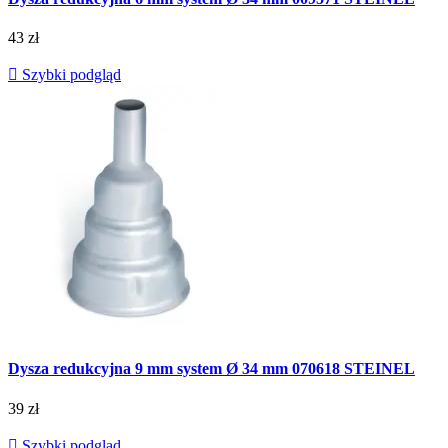
43 zł

Szybki podgląd
Dysza redukcyjna 9 mm system Ø 34 mm 070618 STEINEL
39 zł

Szybki podgląd