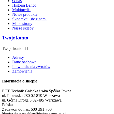
O nas
Historia Bahco
Multimedia
Nowe produkty
Skontaktuj się z nami
Mapa strony
Nasze sklepy
Twoje konto
Twoje konto


Adresy
Dane osobowe
Potwierdzenia zwrotów
Zamówienia
Informacja o sklepie
ECT Technik Gałecka i s-ka Spółka Jawna
ul. Puławska 280 02-819 Warszawa
ul. Górna Droga 5 02-495 Warszawa
Polska
Zadzwoń do nas:
600-391-700
Napisz do nas:
sklep@bahcocentrum.pl