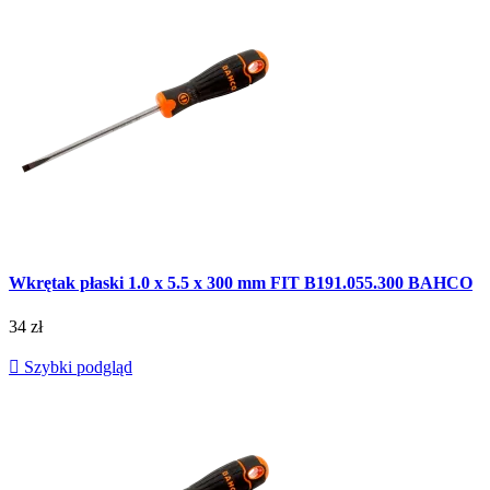
Wkrętak płaski 1.0 x 5.5 x 300 mm FIT B191.055.300 BAHCO
34 zł

Szybki podgląd