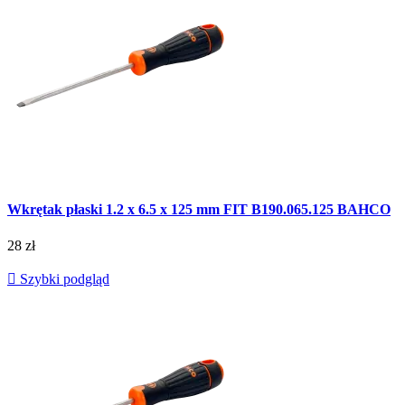
Wkrętak płaski 1.2 x 6.5 x 125 mm FIT B190.065.125 BAHCO
28 zł

Szybki podgląd