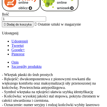
Ilość

Ostatnie sztuki w magazynie

Dodaj do koszyka
Udostępnij
Udostępnij
Tweetuj
Google+
Pinterest
Opis
Szczegóły produktu
- Wkrętak płaski do śrub prostych
- Rękojeść: dwukomponentowa z pionowymi rowkami dla
większego komfortu oraz maksymalizacji siły przenoszonej na
końcówkę. Powierzchnia antypoślizgowa.
- Symbol wkrętaka na rękojeści ułatwia szybką identyfikację
- Końcówka: wysokiej jakości stal stopowa, pokryta chromem w
całości utwardzona i czerniona.
- Oznaczenie: numer seryjny i rodzaj końcówki wybity laserowo