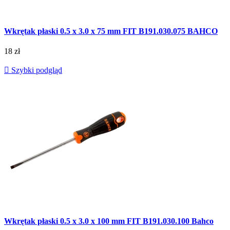
Wkrętak płaski 0.5 x 3.0 x 75 mm FIT B191.030.075 BAHCO
18 zł

Szybki podgląd
Wkrętak płaski 0.5 x 3.0 x 100 mm FIT B191.030.100 Bahco