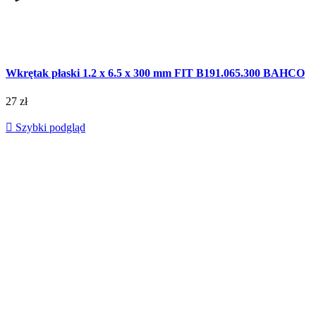
Wkrętak płaski 1.2 x 6.5 x 300 mm FIT B191.065.300 BAHCO
27 zł

Szybki podgląd