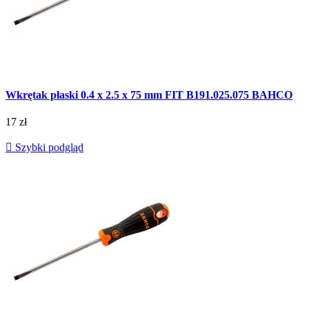
Wkrętak płaski 0.4 x 2.5 x 75 mm FIT B191.025.075 BAHCO
17 zł

Szybki podgląd