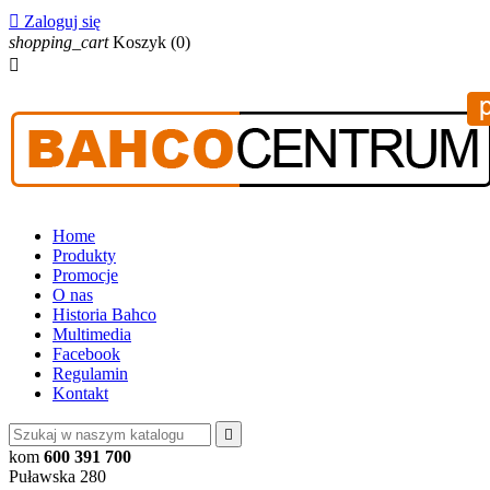

Zaloguj się
shopping_cart
Koszyk
(0)

Home
Produkty
Promocje
O nas
Historia Bahco
Multimedia
Facebook
Regulamin
Kontakt

kom
600 391 700
Puławska 280