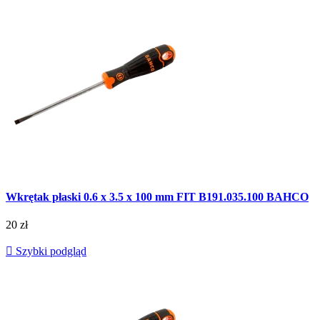
Wkrętak płaski 0.6 x 3.5 x 100 mm FIT B191.035.100 BAHCO
20 zł

Szybki podgląd