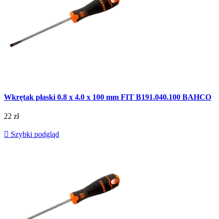
Wkrętak płaski 0.8 x 4.0 x 100 mm FIT B191.040.100 BAHCO
22 zł

Szybki podgląd