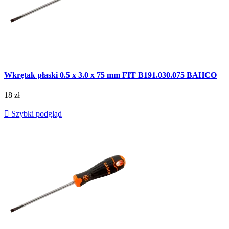
Wkrętak płaski 0.5 x 3.0 x 75 mm FIT B191.030.075 BAHCO
18 zł

Szybki podgląd