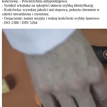
końcówkę. - Powierzchnia antypoślizgowa.
- Symbol wkrętaka na rękojeści ułatwia szybką identyfikację
- Końcówka: wysokiej jakości stal stopowa, pokryta chromem w
całości utwardzona i czerniona.
- Oznaczenie: numer seryjny i rodzaj końcówki wybity laserowo
- ISO 2380 / DIN 5264