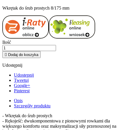
Wkrętak do śrub prostych 8/175 mm
Ilość

Dodaj do koszyka
Udostępnij
Udostępnij
Tweetuj
Google+
Pinterest
Opis
Szczegóły produktu
- Wkrętak do śrub prostych
- Rękojeść: dwukomponentowa z pionowymi rowkami dla
większego komfortu oraz maksymalizacji siły przenoszonej na