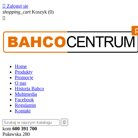

Zaloguj się
shopping_cart
Koszyk
(0)

Home
Produkty
Promocje
O nas
Historia Bahco
Multimedia
Facebook
Regulamin
Kontakt

kom
600 391 700
Puławska 280