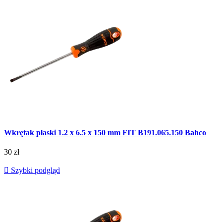
Wkrętak płaski 1.2 x 6.5 x 150 mm FIT B191.065.150 Bahco
30 zł

Szybki podgląd