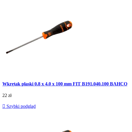
Wkrętak płaski 0.8 x 4.0 x 100 mm FIT B191.040.100 BAHCO
22 zł

Szybki podgląd