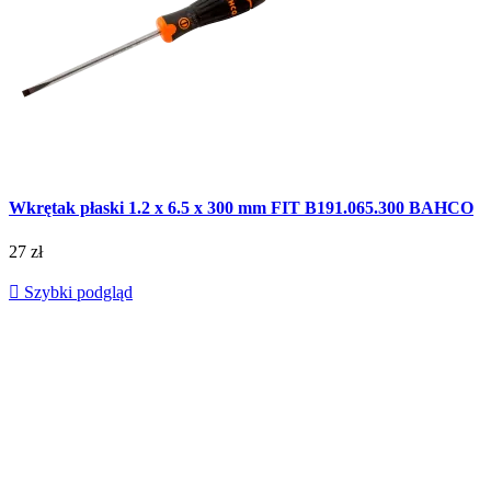
Wkrętak płaski 1.2 x 6.5 x 300 mm FIT B191.065.300 BAHCO
27 zł

Szybki podgląd