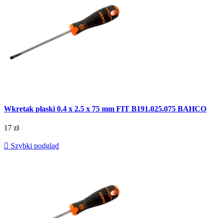
Wkrętak płaski 0.4 x 2.5 x 75 mm FIT B191.025.075 BAHCO
17 zł

Szybki podgląd