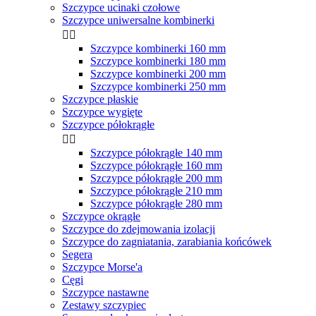
Szczypce ucinaki czołowe
Szczypce uniwersalne kombinerki


Szczypce kombinerki 160 mm
Szczypce kombinerki 180 mm
Szczypce kombinerki 200 mm
Szczypce kombinerki 250 mm
Szczypce płaskie
Szczypce wygięte
Szczypce półokrągłe


Szczypce półokrągłe 140 mm
Szczypce półokrągłe 160 mm
Szczypce półokrągłe 200 mm
Szczypce półokrągłe 210 mm
Szczypce półokrągłe 280 mm
Szczypce okrągłe
Szczypce do zdejmowania izolacji
Szczypce do zagniatania, zarabiania końcówek
Segera
Szczypce Morse'a
Cęgi
Szczypce nastawne
Zestawy szczypiec