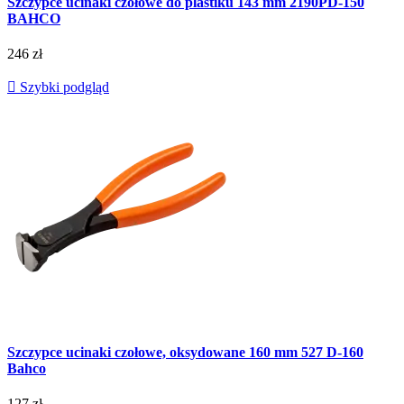
Szczypce ucinaki czołowe do plastiku 143 mm 2190PD-150
BAHCO
246 zł

Szybki podgląd
Szczypce ucinaki czołowe, oksydowane 160 mm 527 D-160
Bahco
127 zł