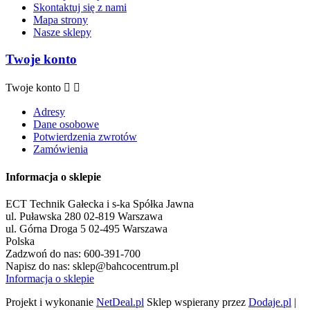
Skontaktuj się z nami
Mapa strony
Nasze sklepy
Twoje konto
Twoje konto


Adresy
Dane osobowe
Potwierdzenia zwrotów
Zamówienia
Informacja o sklepie
ECT Technik Gałecka i s-ka Spółka Jawna
ul. Puławska 280 02-819 Warszawa
ul. Górna Droga 5 02-495 Warszawa
Polska
Zadzwoń do nas:
600-391-700
Napisz do nas:
sklep@bahcocentrum.pl
Informacja o sklepie
Projekt i wykonanie
NetDeal.pl
Sklep wspierany przez
Dodaje.pl
|