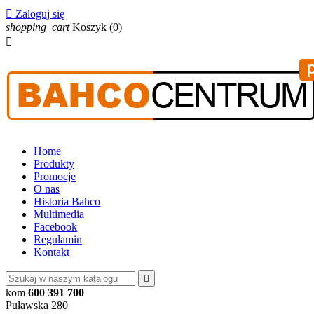

Zaloguj się
shopping_cart
Koszyk
(0)

Home
Produkty
Promocje
O nas
Historia Bahco
Multimedia
Facebook
Regulamin
Kontakt

kom
600 391 700
Puławska 280