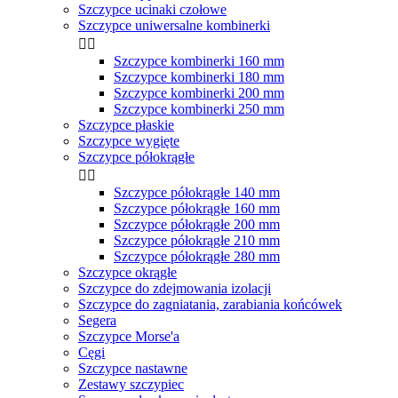
Szczypce ucinaki czołowe
Szczypce uniwersalne kombinerki


Szczypce kombinerki 160 mm
Szczypce kombinerki 180 mm
Szczypce kombinerki 200 mm
Szczypce kombinerki 250 mm
Szczypce płaskie
Szczypce wygięte
Szczypce półokrągłe


Szczypce półokrągłe 140 mm
Szczypce półokrągłe 160 mm
Szczypce półokrągłe 200 mm
Szczypce półokrągłe 210 mm
Szczypce półokrągłe 280 mm
Szczypce okrągłe
Szczypce do zdejmowania izolacji
Szczypce do zagniatania, zarabiania końcówek
Segera
Szczypce Morse'a
Cęgi
Szczypce nastawne
Zestawy szczypiec