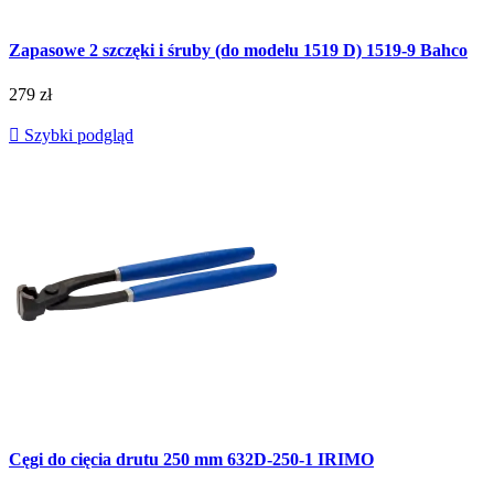
Zapasowe 2 szczęki i śruby (do modelu 1519 D) 1519-9 Bahco
279 zł

Szybki podgląd
Cęgi do cięcia drutu 250 mm 632D-250-1 IRIMO