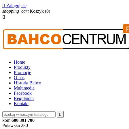

Zaloguj się
shopping_cart
Koszyk
(0)

Home
Produkty
Promocje
O nas
Historia Bahco
Multimedia
Facebook
Regulamin
Kontakt

kom
600 391 700
Puławska 280