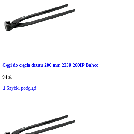
Cęgi do cięcia drutu 280 mm 2339-280IP Bahco
94 zł

Szybki podgląd