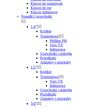
Klucze do rusztowań
Klucze do rur
Klucze imbusowe
Nasadki i grzechotki


1/4''


Krótkie
Trzpieniowe


Phillips PH
Torx TX
Imbusowe
Grzechotki i pokrętła
Przedłużki
Adaptery i przeguby
1/2''


Krótkie
Trzpieniowe


Torx TX
Imbusowe
Grzechotki i pokrętła
Przedłużki
Adaptery i przeguby
3/4''

