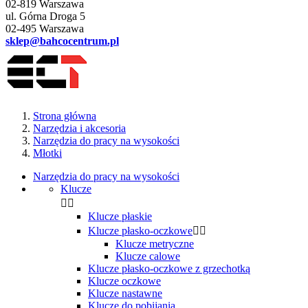
02-819 Warszawa
ul. Górna Droga 5
02-495 Warszawa
sklep@bahcocentrum.pl
Strona główna
Narzędzia i akcesoria
Narzędzia do pracy na wysokości
Młotki
Narzędzia do pracy na wysokości
Klucze


Klucze płaskie
Klucze płasko-oczkowe


Klucze metryczne
Klucze calowe
Klucze płasko-oczkowe z grzechotką
Klucze oczkowe
Klucze nastawne
Klucze do pobijania