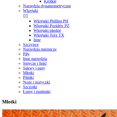
Krótkie
Narzędzia dynamometryczne
Wkrętaki


Wkrętaki Phillips PH
Wkrętaki Pozidriv PZ
Wkrętaki płaskie
Wkrętaki Torx TX
Inne
Szczypce
Narzędzia miernicze
Piły
Inne narzędzia
Smycze i linki
Sakwy i pasy
Młotki
Pilniki
Noże i nożyczki
Szczotki
Łomy i punktaki
Młotki