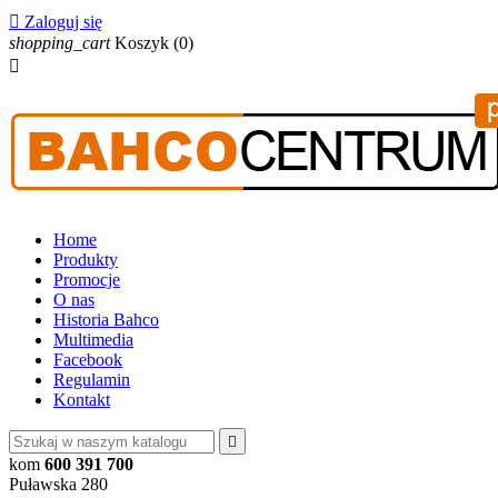

Zaloguj się
shopping_cart
Koszyk
(0)

Home
Produkty
Promocje
O nas
Historia Bahco
Multimedia
Facebook
Regulamin
Kontakt

kom
600 391 700
Puławska 280