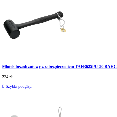
Młotek bezodrzutowy z zabezpieczeniem TAH3625PU-50 BAH
224 zł

Szybki podgląd